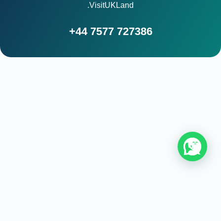
VisitUKLand.
+44 7577 727386
من نحن
اتصل بنا
سياسة الخصوصية
اتفاقية الاستخدام