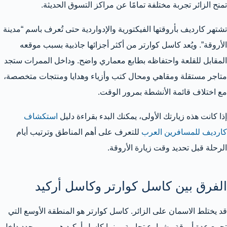
تمنح الزائر تجربة مختلفة تمامًا عن مراكز التسوق الحديثة.
تشتهر كارديف بأروقتها الفيكتورية والإدواردية حتى تُعرف باسم “مدينة
الأروقة”. ويُعد كاسل كوارتر من أكثر أجزائها جاذبية بسبب موقعه
المقابل للقلعة واحتفاظه بطابع معماري واضح. وداخل الممرات ستجد
متاجر مستقلة ومقاهي ومحال كتب وأزياء وهدايا ومنتجات متخصصة،
مع اختلاف قائمة الأنشطة بمرور الوقت.
إذا كانت هذه زيارتك الأولى، يمكنك البدء بقراءة دليل
استكشاف
كارديف للمسافرين العرب
للتعرف على أهم المناطق وترتيب أيام
الرحلة قبل تحديد وقت زيارة الأروقة.
الفرق بين كاسل كوارتر وكاسل أركيد
قد يختلط الاسمان على الزائر. كاسل كوارتر هو المنطقة الأوسع التي
تجمع عدة أروقة وشوارع تجارية، بينما كاسل أركيد هو ممر محدد داخل