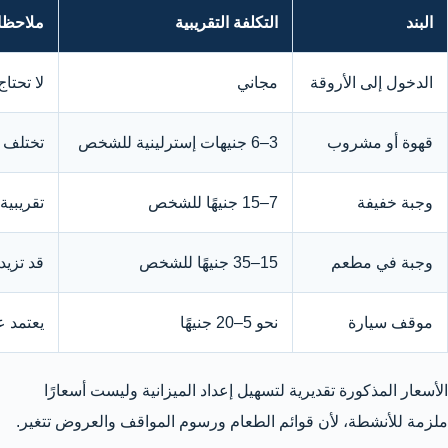
البند
التكلفة التقريبية
ملاحظ
الدخول إلى الأروقة
مجاني
لا تحتا
قهوة أو مشروب
3–6 جنيهات إسترلينية للشخص
تختلف 
وجبة خفيفة
7–15 جنيهًا للشخص
تقريبية
وجبة في مطعم
15–35 جنيهًا للشخص
قد تزيد
موقف سيارة
نحو 5–20 جنيهًا
يعتمد ع
الأسعار المذكورة تقديرية لتسهيل إعداد الميزانية وليست أسعارًا
ملزمة للأنشطة، لأن قوائم الطعام ورسوم المواقف والعروض تتغير.