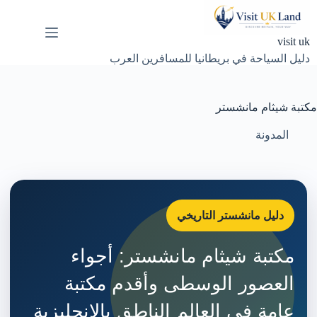
لتجاوز
لى
لمحتوى
visit uk
دليل السياحة في بريطانيا للمسافرين العرب
مكتبة شيثام مانشستر
المدونة
دليل مانشستر التاريخي
مكتبة شيثام مانشستر: أجواء
العصور الوسطى وأقدم مكتبة
عامة في العالم الناطق بالإنجليزية