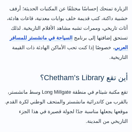
الزيارة تمنحك إحساسًا مختلفًا عن المكتبات الحديثة؛ أرفف
خشبية داكنة، كتب قديمة خلف بوابات معدنية، قاعات هادئة،
أثاث تاريخي، وممرات تشبه مشاهد الأفلام التاريخية. لذلك
تستحق إضافتها إلى برنامج
السياحة في مانشستر للمسافر
العربي
، خصوصًا إذا كنت تحب الأماكن الهادئة ذات القيمة
التاريخية.
أين تقع Chetham’s Library؟
تقع مكتبة شيثام في منطقة Long Millgate وسط مانشستر،
بالقرب من كاتدرائية مانشستر والمتحف الوطني لكرة القدم.
موقعها يجعلها مناسبة جدًا لجولة قصيرة في هذا الجزء
التاريخي من المدينة.