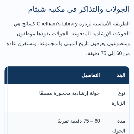
الجولات والتذاكر في مكتبة شيثام
الطريقة الأساسية لزيارة Chetham’s Library كسائح هي
الجولات الإرشادية المدفوعة. الجولات يقودها موظفون
ومتطوعون يعرفون تاريخ المبنى والمجموعة، وتستغرق عادة
من 60 إلى 75 دقيقة.
البند
التفاصيل
نص
نوع
جولة إرشادية محجوزة مسبقًا
لا
الزيارة
ال
مدة
60 – 75 دقيقة تقريبًا
ات
الجولة
ال