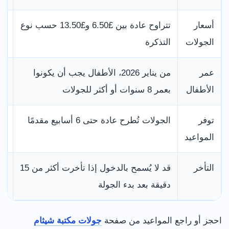
أسعار
تتراوح عادة بين £6.50 و£13.50 حسب نوع
را
الجولات
التذكرة
ال
عمر
من يناير 2026، الأطفال يجب أن يكونوا
لا
الأطفال
بعمر 8 سنوات أو أكثر للجولات
ال
توفر
الجولات تُطرح عادة حتى 6 أسابيع مقدمًا
إذ
المواعيد
الزيار
التأخر
قد لا يُسمح بالدخول إذا تأخرت أكثر من 15
صل
دقيقة بعد بدء الجولة
ال
احجز أو راجع المواعيد من صفحة
جولات مكتبة شيثام