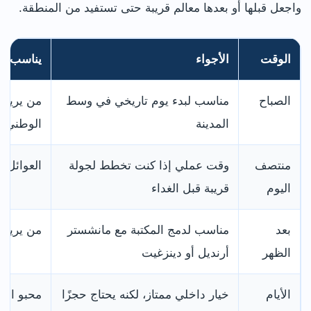
واجعل قبلها أو بعدها معالم قريبة حتى تستفيد من المنطقة.
الوقت
الأجواء
يناسب م
الصباح
مناسب لبدء يوم تاريخي في وسط
من يريد ز
المدينة
الوطني ل
منتصف
وقت عملي إذا كنت تخطط لجولة
العوائل و
اليوم
قريبة قبل الغداء
بعد
مناسب لدمج المكتبة مع مانشستر
من يريد ي
الظهر
أرنديل أو دينزغيت
الأيام
خيار داخلي ممتاز، لكنه يحتاج حجزًا
محبو الأ