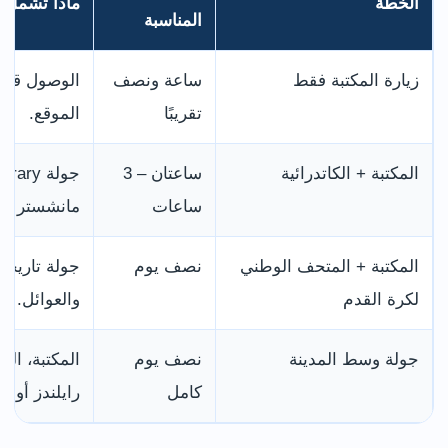
الخطة
ماذا تشمل؟
المناسبة
زيارة المكتبة فقط
ساعة ونصف
الوصول قبل 
تقريبًا
الموقع.
المكتبة + الكاتدرائية
ساعتان – 3
ساعات
مانشستر الق
المكتبة + المتحف الوطني
نصف يوم
جولة تاريخي
لكرة القدم
والعوائل.
جولة وسط المدينة
نصف يوم
المكتبة، الك
كامل
رايلندز أو د