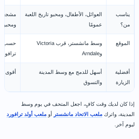
يناسب
العوائل، الأطفال، ومحبو تاريخ اللعبة
مشجعو م
من؟
عمومًا
ومحبو ا
الموقع
وسط مانشستر، قرب Victoria
حسب الم
وArndale
ترافورد
أفضلية
أسهل للدمج مع وسط المدينة
أقوى لم
الزيارة
والتسوق
إذا كان لديك وقت كافٍ، اجعل المتحف في يوم وسط
المدينة، واترك
ملعب الاتحاد مانشستر
أو
ملعب أولد ترافورد
ليوم آخر.