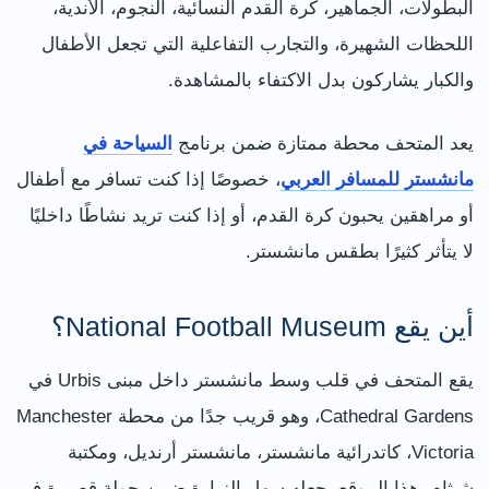
البطولات، الجماهير، كرة القدم النسائية، النجوم، الأندية،
اللحظات الشهيرة، والتجارب التفاعلية التي تجعل الأطفال
والكبار يشاركون بدل الاكتفاء بالمشاهدة.
يعد المتحف محطة ممتازة ضمن برنامج
السياحة في
مانشستر للمسافر العربي
، خصوصًا إذا كنت تسافر مع أطفال
أو مراهقين يحبون كرة القدم، أو إذا كنت تريد نشاطًا داخليًا
لا يتأثر كثيرًا بطقس مانشستر.
أين يقع National Football Museum؟
يقع المتحف في قلب وسط مانشستر داخل مبنى Urbis في
Cathedral Gardens، وهو قريب جدًا من محطة Manchester
Victoria، كاتدرائية مانشستر، مانشستر أرنديل، ومكتبة
شيثام. هذا الموقع يجعله سهل الزيارة ضمن جولة قصيرة في