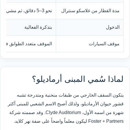
مدة القطار من غلاسكو سنترال
نحو 3–5 دقائق، ثم مشي قصير إلى القاعة
الدخول
بتذكرة الفعالية
موقف السيارات
الموقف متعدد الطوابق في 10 Stobcross Road، G3 8GS
لماذا سُمي المبنى أرماديلو؟
يتكون السقف الخارجي من طبقات منحنية ومتدرجة تشبه
قشور حيوان الأرماديلو، ولذلك أصبح الاسم الشعبي للمبنى أكثر
شهرة من اسمه الأول، Clyde Auditorium. وقد صممته شركة
Foster + Partners ليكون معلماً واضحاً على ضفة نهر كلايد.