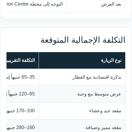
بعد العرض
التوجه إلى محطة Exhibition Centre أو نقطة الالتقاط المحددة
التكلفة الإجمالية المتوقعة
نوع الزيارة
التكلفة التقريبية
تذكرة اقتصادية مع القطار
35–65 جنيهاً إسترلينياً
عرض متوسط مع وجبة
65–120 جنيهاً إسترلينياً
مقعد جيد وعشاء
100–170 جنيهاً إسترلينياً
مقعد مميز وضيافة
160–280 جنيهاً إسترلينياً أو أكثر