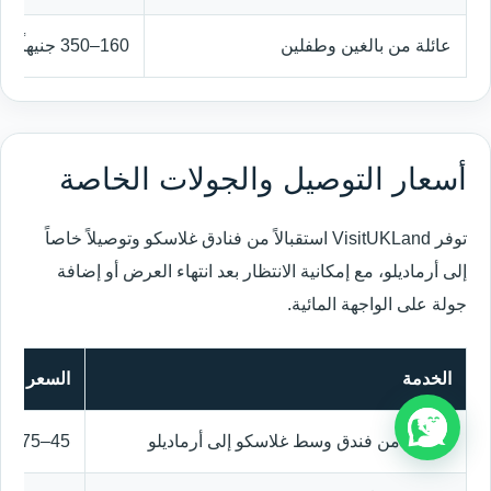
عائلة من بالغين وطفلين
160–350 جنيهاً إسترلينياً تقريباً
أسعار التوصيل والجولات الخاصة
توفر VisitUKLand استقبالاً من فنادق غلاسكو وتوصيلاً خاصاً
إلى أرماديلو، مع إمكانية الانتظار بعد انتهاء العرض أو إضافة
جولة على الواجهة المائية.
الخدمة
السعر التق
توصيل من فندق وسط غلاسكو إلى أرماديلو
45–75 جنيهاً إسترلينياً