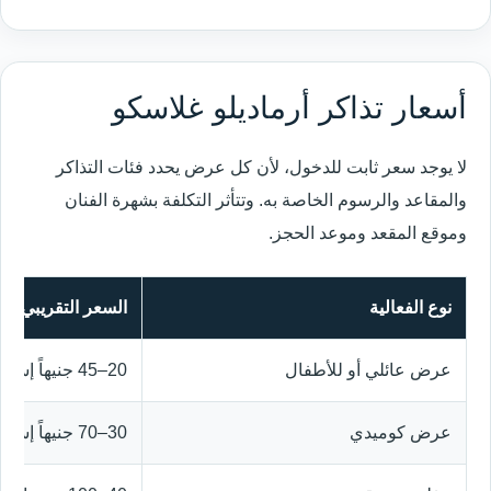
أسعار تذاكر أرماديلو غلاسكو
لا يوجد سعر ثابت للدخول، لأن كل عرض يحدد فئات التذاكر
والمقاعد والرسوم الخاصة به. وتتأثر التكلفة بشهرة الفنان
وموقع المقعد وموعد الحجز.
نوع الفعالية
السعر التقريبي للت
عرض عائلي أو للأطفال
20–45 جنيهاً إسترلينياً
عرض كوميدي
30–70 جنيهاً إسترلينياً