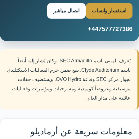
استفسار واتساب
اتصال مباشر
+447577727386
يُعرف المبنى باسم SEC Armadillo، وكان يُشار إليه أيضاً
باسم Clyde Auditorium. يقع ضمن حرم الفعاليات الاسكتلندي
بجوار مركز SEC وقاعة OVO Hydro، ويستضيف حفلات
موسيقية وعروضاً كوميدية ومسرحيات ومؤتمرات وفعاليات
عائلية على مدار العام.
معلومات سريعة عن أرماديلو