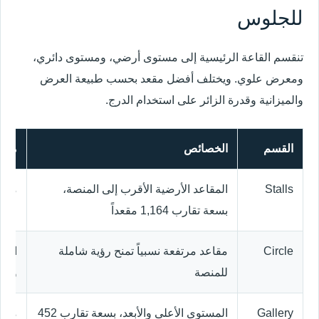
للجلوس
تنقسم القاعة الرئيسية إلى مستوى أرضي، ومستوى دائري،
ومعرض علوي. ويختلف أفضل مقعد بحسب طبيعة العرض
والميزانية وقدرة الزائر على استخدام الدرج.
القسم
الخصائص
منا
Stalls
المقاعد الأرضية الأقرب إلى المنصة،
من ي
بسعة تقارب 1,164 مقعداً
على 
Circle
مقاعد مرتفعة نسبياً تمنح رؤية شاملة
العر
للمنصة
والح
Gallery
المستوى الأعلى والأبعد، بسعة تقارب 452
من ي