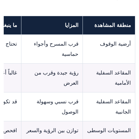
منطقة المشاهدة
المزايا
ما ينبغي
أرضية الوقوف
قرب المسرح وأجواء
تحتاج إ
حماسية
المقاعد السفلية
رؤية جيدة وقرب من
غالباً أع
الأمامية
العرض
المقاعد السفلية
قرب نسبي وسهولة
قد تكون 
الجانبية
الوصول
المستويات الوسطى
توازن بين الرؤية والسعر
افحص رق