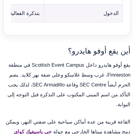
الدخول
بتذكرة الفعالية الم
أين يقع أوفو هايدرو؟
يقع أوفو هايدرو داخل Scottish Event Campus في منطقة
Finnieston، غرب وسط غلاسكو وعلى ضفة نهر كلايد. يضم
الحرم أيضاً SEC Centre وقاعة SEC Armadillo، لذلك يجب
التأكد من اسم المبنى المكتوب على التذكرة قبل التوجه إلى
البوابة.
القاعة قريبة من عدة أماكن سياحية على ضفتي النهر، ويمكن
دمج مشاهدة مبناها الخارجي مع جولة
حي باسيفيك كواي