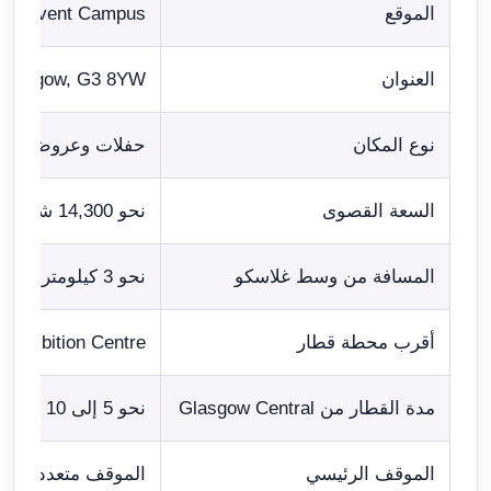
الموقع
Scottish Event Campus على الضفة الشمالي
العنوان
Glasgow, G3 8YW
نوع المكان
حفلات وعروض رياضي
السعة القصوى
نحو 14,300 شخص بحسب ترتيب المقاعد والوقوف
المسافة من وسط غلاسكو
نحو 3 كيلومترات
أقرب محطة قطار
Exhibition Centre
مدة القطار من Glasgow Central
نحو 5 إلى 10 دقائق، إضافة إلى المشي والانتظار
الموقف الرئيسي
الموقف متعدد الطوابق في oad