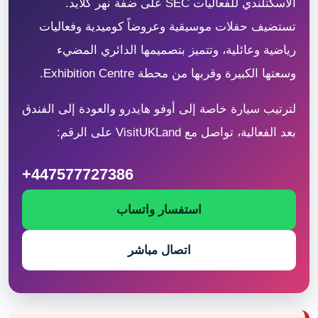
الاسكتلندي للفعاليات SEC على ضفة نهر كلايد.
تستضيف حفلات موسيقية وعروضاً كوميدية وفعاليات
رياضية وعائلية، وتتميز بتصميمها الدائري المضيء
وسعتها الكبيرة وقربها من محطة Exhibition Centre.
لترتيب سيارة خاصة إلى أوفو هايدرو والعودة إلى الفندق
بعد الفعالية، تواصل مع VisitUKLand على الرقم:
+447577727386
استفسار واتساب
اتصال مباشر