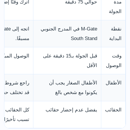
مدة
حوالي 75 دقيقة
اترك وقتًا إضاف
الجولة
نقطة
M-Gate في المدرج الجنوبي
البداية
South Stand
مسبقًا.
وقت
قبل الجولة بـ15 دقيقة على
الوصول المبكر 
الوصول
الأقل
الأطفال
الأطفال الصغار يجب أن
راجع شروط العم
يكونوا مع شخص بالغ
قد تختلف حسب 
الحقائب
يفضل عدم إحضار حقائب
كل الحقائب تخض
تسبب تأخيرًا.