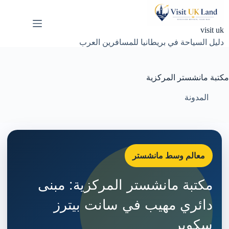
لتجاوز
لى
لمحتوى
visit uk
دليل السياحة في بريطانيا للمسافرين العرب
مكتبة مانشستر المركزية
المدونة
معالم وسط مانشستر
مكتبة مانشستر المركزية: مبنى
دائري مهيب في سانت بيترز
سكوير