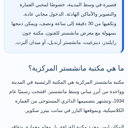
قصيرة في وسط المدينة، خصوصًا لمحبي العمارة
والتصوير والأماكن الهادئة. الدخول مجاني عادة،
وتكفيها من 30 دقيقة إلى ساعة ونصف، ويمكن دمجها
بسهولة مع معرض مانشستر للفنون، مكتبة جون
رايلندز، دينزغيت، مانشستر أرنديل، أو ميدان ألبرت.
ما هي مكتبة مانشستر المركزية؟
مكتبة مانشستر المركزية هي المكتبة الرئيسية في المدينة
وواحدة من أبرز مباني وسط مانشستر. افتتحت رسميًا عام
1934، وتشتهر بتصميمها الدائري المستوحى من العمارة
الكلاسيكية، وبموقعها البارز في سانت بيترز سكوير.
المكان ليس مجرد مكتبة للقراءة، بل معلم معماري وثقافي