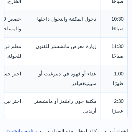
صباحًا
الخارج.
10:30
دخول المكتبة والتجول داخلها
صباحًا
والمساحات 
11:30
زيارة معرض مانشستر للفنون
معلم قريب 
صباحًا
للجولة.
1:00
غداء أو قهوة في دينزغيت أو
اختر حسب 
ظهرًا
سبينينغفيلدز
2:30
مكتبة جون رايلندز أو مانشستر
اختر بين ال
عصرًا
أرنديل
لخطة أوسع، يمكنك إدخال هذه الجولة ضمن
برنامج مانشستر