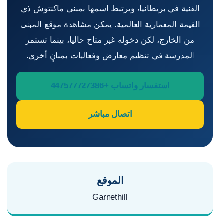
الفنية في بريطانيا، ويرتبط اسمها بمبنى ماكنتوش ذي
القيمة المعمارية العالمية. يمكن مشاهدة موقع المبنى
من الخارج، لكن دخوله غير متاح حاليا، بينما تستمر
المدرسة في تنظيم معارض وفعاليات بمبانٍ أخرى.
استفسار واتساب +447577727386
اتصال مباشر
الموقع
Garnethill