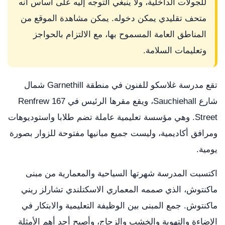
للجولات الداخلية، ولا ينبغي التوجه إليه على أساس أنه
متحف تقليدي يمكن دخوله. يمكن مشاهدة الموقع من
المناطق العامة المسموح بها، مع الالتزام بالحواجز
وتعليمات السلامة.
تقع مدرسة غلاسكو للفنون في منطقة Garnethill شمال
شارع Sauchiehall، ويقع مقرها الرئيس في 167 Renfrew
Street. وهي مؤسسة تعليمية عاملة تضم طلابا واستوديوهات
ومرافق أكاديمية، وليست جميع مبانيها مفتوحة للزوار بصورة
يومية.
اكتسبت المدرسة شهرتها السياحية والمعمارية من مبنى
ماكنتوش، الذي صممه المعماري الاسكتلندي تشارلز ريني
ماكنتوش. جمع المبنى بين الوظيفة التعليمية والابتكار في
الإضاءة والتهوية والخشب والزجاج، وأصبح أحد أهم الأمثلة