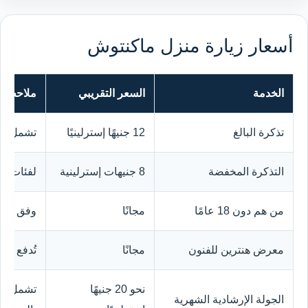
أسعار زيارة منزل ماكنتوش
الخدمة
السعر التقريبي
ملاحظا
تذكرة البالغ
12 جنيهًا إسترلينيًا
تشمل دخ
التذكرة المخفضة
8 جنيهات إسترلينية
لفئات ال
من هم دون 18 عامًا
مجانًا
وفق شرو
معرض هنترين للفنون
مجانًا
تُدفع رس
نحو 20 جنيهًا
تشمل دخو
الجولة الإرشادية الشهرية