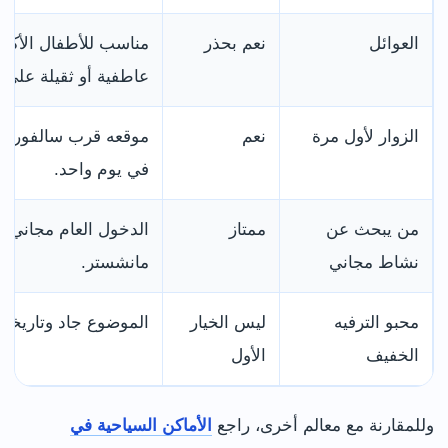
العوائل
نعم بحذر
مناسب للأطفال الأكب
عاطفية أو ثقيلة على ا
الزوار لأول مرة
نعم
موقعه قرب سالفورد ك
في يوم واحد.
من يبحث عن
ممتاز
الدخول العام مجاني عا
نشاط مجاني
مانشستر.
محبو الترفيه
ليس الخيار
الموضوع جاد وتاريخي، 
الخفيف
الأول
وللمقارنة مع معالم أخرى، راجع
الأماكن السياحية في