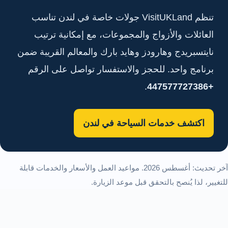
تنظم VisitUKLand جولات خاصة في لندن تناسب
العائلات والأزواج والمجموعات، مع إمكانية ترتيب
نايتسبريدج وهارودز وهايد بارك والمعالم القريبة ضمن
برنامج واحد. للحجز والاستفسار تواصل على الرقم
.
+447577727386
اكتشف خدمات السياحة في لندن
آخر تحديث: أغسطس 2026. مواعيد العمل والأسعار والخدمات قابلة
للتغيير، لذا يُنصح بالتحقق قبل موعد الزيارة.