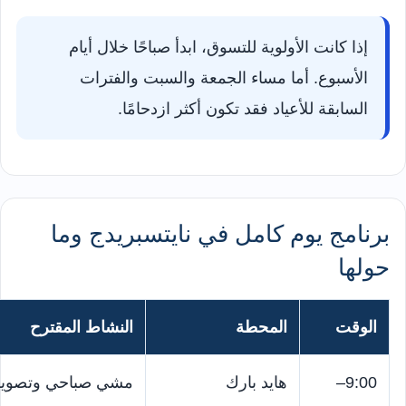
إذا كانت الأولوية للتسوق، ابدأ صباحًا خلال أيام
الأسبوع. أما مساء الجمعة والسبت والفترات
السابقة للأعياد فقد تكون أكثر ازدحامًا.
برنامج يوم كامل في نايتسبريدج وما
حولها
الوقت
المحطة
النشاط المقترح
9:00–
هايد بارك
مشي صباحي وتصوير 