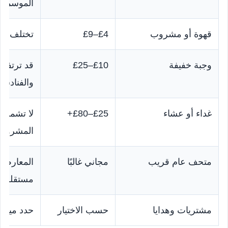
الموسمية
قهوة أو مشروب
£4–£9
تختلف بح
وجبة خفيفة
£10–£25
قد ترتفع 
والفنادق ا
غداء أو عشاء
£25–£80+
لا تشمل د
المشروبا
متحف عام قريب
مجاني غالبًا
المعارض 
مستقلة.
مشتريات وهدايا
حسب الاختيار
حدد ميزان