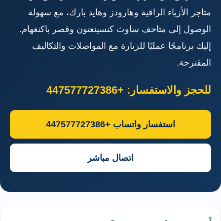
متاجر الأزياء الراقية وهارودز وهايد بارك، مع سهولة
الوصول إلى متاحف ساوث كنسينغتون وقصر باكنغهام.
إليك برنامجًا عمليًا للزيارة مع المواصلات والتكاليف
المقترحة.
للحجز والاستفسار: +447577727386
استفسار واتساب +447577727386
اتصال مباشر