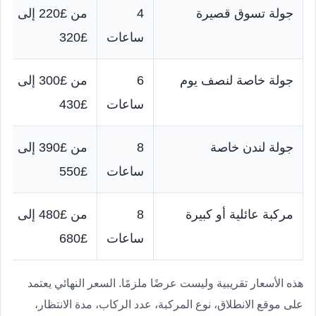
جولة تسوق قصيرة
4
من £220 إلى
ساعات
£320
جولة خاصة لنصف يوم
6
من £300 إلى
ساعات
£430
جولة لندن خاصة
8
من £390 إلى
ساعات
£550
مركبة عائلية أو كبيرة
8
من £480 إلى
ساعات
£680
هذه الأسعار تقريبية وليست عرضًا ملزمًا. السعر النهائي يعتمد
على موقع الانطلاق، نوع المركبة، عدد الركاب، مدة الانتظار،