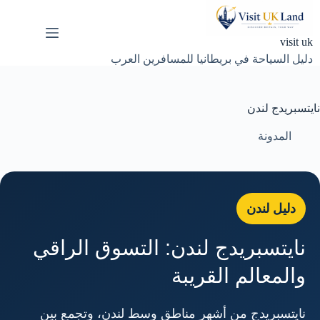
لتجاوز
لى
لمحتوى
visit uk
دليل السياحة في بريطانيا للمسافرين العرب
نايتسبريدج لندن
المدونة
دليل لندن
نايتسبريدج لندن: التسوق الراقي
والمعالم القريبة
نايتسبريدج من أشهر مناطق وسط لندن، وتجمع بين