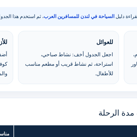
بقراءة دليل
السياحة في لندن للمسافرين العرب
، ثم استخدم هذا الجدو
للعوائل
للأز
،
اجعل الجدول أخف: نشاط صباحي،
أضف 
ور
استراحة، ثم نشاط قريب أو مطعم مناسب
كوفن
للأطفال.
وال
دة الرحلة
مناس