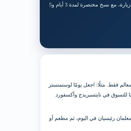
كنسينغتون، كامدن، غرينتش، نايتسبريدج وكوفنت غاردن. في هذا الدليل ستجد جدولًا عمليًا يناسب أول زيارة، مع نسخ مختصرة لمدة 3 أيام و5
 فقط. مثلًا: اجعل يومًا لوستمنستر
ًا للتسوق في نايتسبريدج وأكسفورد
 معلمان رئيسيان في اليوم، ثم مطعم أو