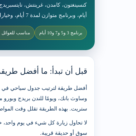
أيام، وبرنامج متوازن لمدة 7 أيام، وخيارات للتوسعة إلى 10 أيام للعوائل والأزواج.
برنامج 3 و5 و7 و10 أيام
مناسب للعوائل و
قبل أن تبدأ: ما أفضل طريق
أفضل طريقة لترتيب جدول سياحي في لن
وساوث بانك، ويومًا للندن بريدج وبورو 
ستريت. بهذه الطريقة تقلل وقت المواصل
لا تحاول زيارة كل شيء في يوم واحد، خاص
سوق أو حديقة قريبة.