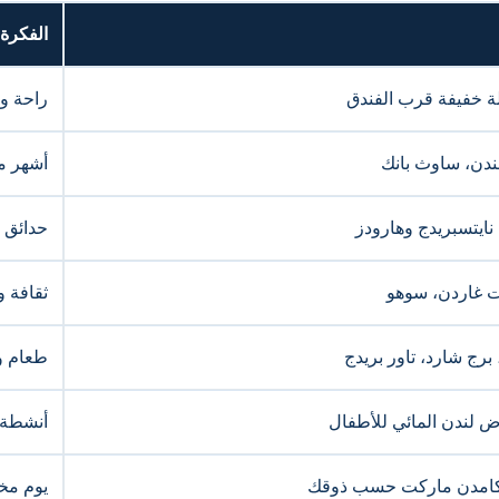
الفكرة 
ة خفيفة قرب الفندق
راحة وت
ندن، ساوث بانك
أشهر م
 نايتسبريدج وهارودز
حدائق 
ت غاردن، سوهو
ثقافة 
برج شارد، تاور بريدج
طعام و
 لندن المائي للأطفال
أنشطة د
و كامدن ماركت حسب ذوقك
يوم مخ