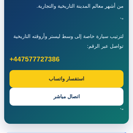
من أشهر معالم المدينة التاريخية والتجارية.
“`
لترتيب سيارة خاصة إلى وسط ليستر وأروقته التاريخية
تواصل عبر الرقم:
+447577727386
استفسار واتساب
اتصال مباشر
“`