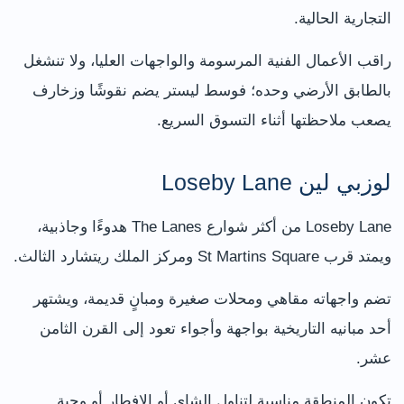
التجارية الحالية.
راقب الأعمال الفنية المرسومة والواجهات العليا، ولا تنشغل
بالطابق الأرضي وحده؛ فوسط ليستر يضم نقوشًا وزخارف
يصعب ملاحظتها أثناء التسوق السريع.
لوزبي لين Loseby Lane
Loseby Lane من أكثر شوارع The Lanes هدوءًا وجاذبية،
ويمتد قرب St Martins Square ومركز الملك ريتشارد الثالث.
تضم واجهاته مقاهي ومحلات صغيرة ومبانٍ قديمة، ويشتهر
أحد مبانيه التاريخية بواجهة وأجواء تعود إلى القرن الثامن
عشر.
تكون المنطقة مناسبة لتناول الشاي أو الإفطار أو وجبة