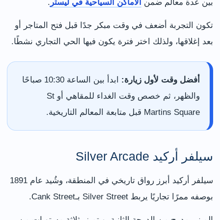
بين عدة معالم ضمن
الأماكن السياحية في ليستر
.
تكون التجربة أضعف في وقت مبكر جدًا قبل فتح المتاجر أو
بعد إغلاقها، ولذلك اختر فترة يكون فيها الحي التجاري نشطًا.
أفضل وقت لأول زيارة:
ابدأ بين الساعة 10:30 صباحًا
والظهر، ثم خصص وقت الغداء للمقاهي أو St
Martins Square قبل متابعة المعالم التاريخية.
سيلفر أركيد Silver Arcade
سيلفر أركيد أبرز رواق تاريخي في المنطقة، وشُيد عام 1891
بوصفه ممرًا تجاريًا يربط Silver Street بـCank Street.
المبنى مدرج من الدرجة الثانية، ويتميز بثلاثة مستويات من