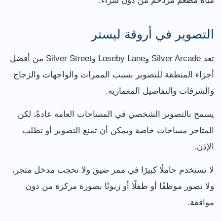
مياه مطعم مزدحم من دون شراء.
التصوير في أروقة ليستر
تعد Silver Arcade وLoseby Lane وSilver Street من أفضل
أجزاء المنطقة للتصوير بسبب الممرات والواجهات والزجاج
والشرفات والتفاصيل المعمارية.
يسمح بالتصوير الشخصي في المساحات العامة عادةً، لكن
المتاجر مساحات خاصة ويمكن أن تمنع التصوير أو تطلب
الإذن.
لا تستخدم حاملًا كبيرًا في ممر ضيق ولا تحجب مدخل متجر،
ولا تصور موظفًا أو طفلًا أو زبونًا بصورة مركزة من دون
موافقة.