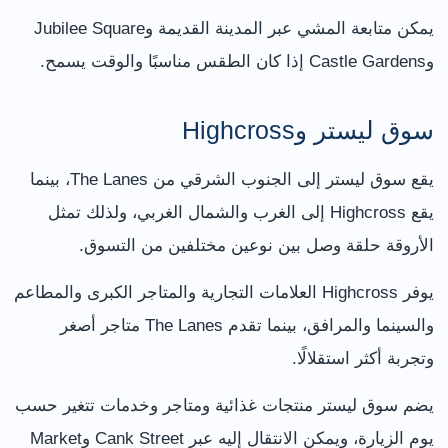
يمكن متابعة المشي عبر المدينة القديمة وJubilee Square
وCastle Gardens إذا كان الطقس مناسبًا والوقت يسمح.
سوق ليستر وHighcross
يقع سوق ليستر إلى الجنوب الشرقي من The Lanes، بينما
يقع Highcross إلى الغرب والشمال الغربي، ولذلك تمثل
الأروقة حلقة وصل بين نوعين مختلفين من التسوق.
يوفر Highcross العلامات التجارية والمتاجر الكبرى والمطاعم
والسينما والمرافق، بينما تقدم The Lanes متاجر أصغر
وتجربة أكثر استقلالًا.
يضم سوق ليستر منتجات غذائية ومتاجر وخدمات تتغير حسب
يوم الزيارة، ويمكن الانتقال إليه عبر Cank Street وMarket