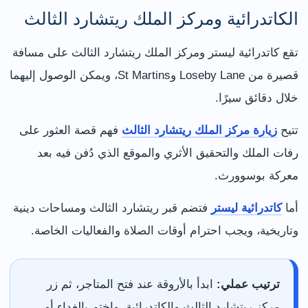
الكاتدرائية ومركز الملك ريتشارد الثالث
تقع كاتدرائية ليستر ومركز الملك ريتشارد الثالث على مسافة
قصيرة من Loseby Lane وSt Martins، ويمكن الوصول إليهما
خلال دقائق سيرًا.
تتيح
زيارة مركز الملك ريتشارد الثالث
فهم قصة العثور على
رفات الملك والتحقيق الأثري والموقع الذي دُفن فيه بعد
معركة بوسوورث.
أما
كاتدرائية ليستر
فتضم قبر ريتشارد الثالث ومساحات دينية
وتاريخية، ويجب احترام أوقات الصلاة والفعاليات الخاصة.
ترتيب عملي:
ابدأ بالأروقة عند فتح المتاجر، ثم زر
مركز ريتشارد الثالث والكاتدرائية، واختم بالغداء أو