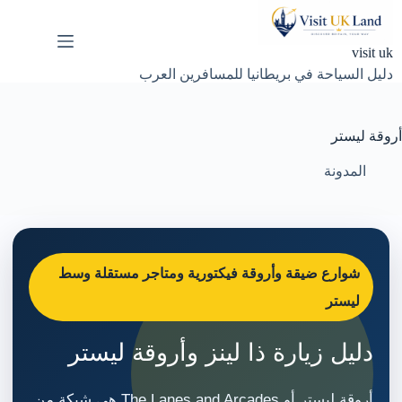
لتجاوز
لى
لمحتوى
visit uk
دليل السياحة في بريطانيا للمسافرين العرب
أروقة ليستر
المدونة
شوارع ضيقة وأروقة فيكتورية ومتاجر مستقلة وسط
ليستر
دليل زيارة ذا لينز وأروقة ليستر
أروقة ليستر أو The Lanes and Arcades هي شبكة من