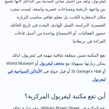
ليفربول، وتعد من أجمل مباني المدينة من الداخل لأنها تجمع
بين واجهة تاريخية ومساحات عصرية واسعة. ليست مجرد
مكان لاستعارة الكتب، بل معلم ثقافي مناسب للزيارة
القصيرة، الدراسة، العمل الهادئ، البحث في تاريخ العائلة،
حضور الفعاليات، أو الاستمتاع بواحدة من أجمل قاعات
القراءة في بريطانيا.
تقع المكتبة ضمن منطقة ثقافية مهمة في ليفربول، لذلك
يمكن زيارتها بسهولة مع
متحف ليفربول
أو World Museum
أو St George’s Hall أو قبل جولة في
الأماكن السياحية في
ليفربول
.
أين تقع مكتبة ليفربول المركزية؟
تقع المكتبة في William Brown Street، وهو شارع ثقافي