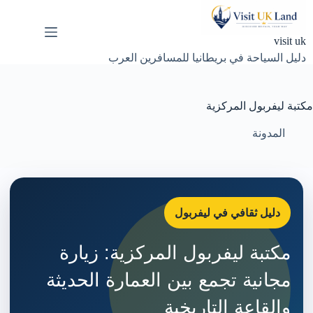
لتجاوز
لى
لمحتوى
visit uk
دليل السياحة في بريطانيا للمسافرين العرب
مكتبة ليفربول المركزية
المدونة
دليل ثقافي في ليفربول
مكتبة ليفربول المركزية: زيارة
مجانية تجمع بين العمارة الحديثة
والقاعة التاريخية