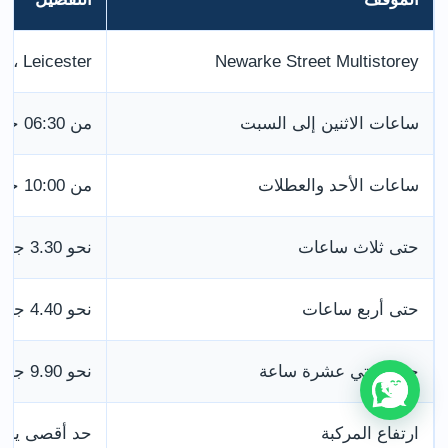
t، Leicester،
Newarke Street Multistorey
ساعات الاثنين إلى السبت
من 06:30 حتى 01:00
ساعات الأحد والعطلات
من 10:00 حتى 18:00
حتى ثلاث ساعات
نحو 3.30 جنيهات
حتى أربع ساعات
نحو 4.40 جنيهات
حتى اثنتي عشرة ساعة
نحو 9.90 جنيهات
ارتفاع المركبة
حد أقصى يبلغ 2.10 م