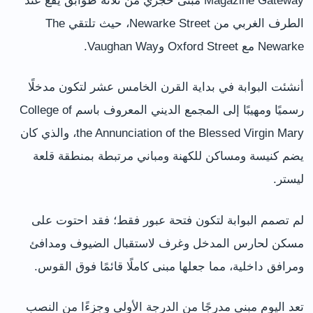
Magazine Gateway مبنى حجري من ثلاثة طوابق يقع عند
الطرف الغربي من Newarke Street، حيث تلتقي The
Newarke مع Oxford Street وVaughan Way.
أنشئت البوابة في بداية القرن الخامس عشر لتكون مدخلًا
رسميًا ومهيبًا إلى المجمع الديني المعروف باسم College of
the Annunciation of the Blessed Virgin Mary، والذي كان
يضم كنيسة ومساكن للكهنة ومباني مرتبطة بمنطقة قلعة
ليستر.
لم تصمم البوابة لتكون فتحة عبور فقط؛ فقد احتوت على
مسكن لحارس المدخل وغرف لاستقبال الضيوف ومدافئ
ومرافق داخلية، مما جعلها مبنى كاملًا قائمًا فوق القوس.
تعد اليوم مبنى مدرجًا من الدرجة الأولى وجزءًا من النصب