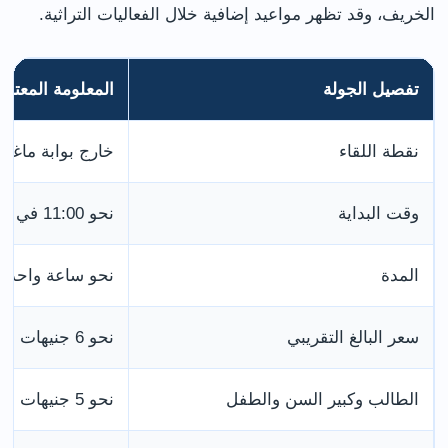
الخريف، وقد تظهر مواعيد إضافية خلال الفعاليات التراثية.
تفصيل الجولة
المعلومة المعتادة
نقطة اللقاء
خارج بوابة ماغازين في uare
وقت البداية
نحو 11:00 في المواعيد المعلنة
المدة
نحو ساعة واحدة
سعر البالغ التقريبي
نحو 6 جنيهات
الطالب وكبير السن والطفل
نحو 5 جنيهات