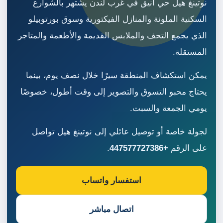
نوتينغ هيل حي أنيق في غرب لندن يشتهر بالشوارع
السكنية الملونة والمنازل الفيكتورية وسوق بورتوبيلو
الذي يجمع التحف والملابس القديمة والأطعمة والمتاجر
المستقلة.
يمكن استكشاف المنطقة سيرًا خلال نصف يوم، بينما
يحتاج محبو التسوق والتصوير إلى وقت أطول، خصوصًا
يومي الجمعة والسبت.
لجولة خاصة أو توصيل عائلي إلى نوتينغ هيل تواصل
على الرقم
+447577727386
.
استفسار واتساب
اتصال مباشر