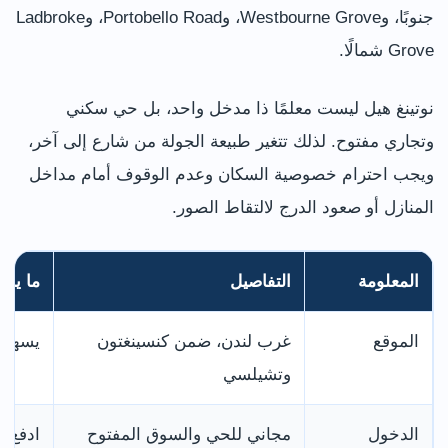
جنوبًا، وWestbourne Grove، وPortobello Road، وLadbroke
Grove شمالًا.
نوتينغ هيل ليست معلمًا ذا مدخل واحد، بل حي سكني
وتجاري مفتوح. لذلك تتغير طبيعة الجولة من شارع إلى آخر،
ويجب احترام خصوصية السكان وعدم الوقوف أمام مداخل
المنازل أو صعود الدرج لالتقاط الصور.
المعلومة
التفاصيل
ما ينا
الموقع
غرب لندن، ضمن كنسينغتون
يسهل د
وتشيلسي
الدخول
مجاني للحي والسوق المفتوح
ادفع ف