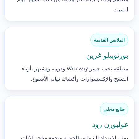
السبت.
الملابس القديمة
بورتوبيلو غرين
منطقة تحت جسر Westway وقربه، وتشتهر بأزياء
الفينتج والإكسسوارات وأكشاك نهاية الأسبوع.
طابع محلي
غولبورن رود
يمثل الامتداد الشمالي للجولة، ويجمع متاجر الأثاث