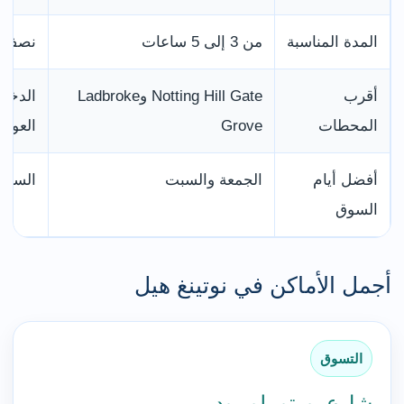
المدة المناسبة
من 3 إلى 5 ساعات
نصف يو
أقرب
Notting Hill Gate وLadbroke
الدخول
المحطات
Grove
العودة
أفضل أيام
الجمعة والسبت
السبت 
السوق
أجمل الأماكن في نوتينغ هيل
التسوق
شارع بورتوبيلو رود