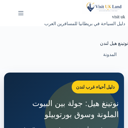
لتجاوز
لى
لمحتوى
visit uk
دليل السياحة في بريطانيا للمسافرين العرب
نوتينغ هيل لندن
المدونة
دليل أحياء غرب لندن
نوتينغ هيل: جولة بين البيوت
الملونة وسوق بورتوبيلو