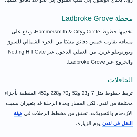
رود. يحتاج الوصول إلى قلب السوق إلى نحو 10 دقائق مشيًا.
محطة Ladbroke Grove
تخدمها خطوط Circle وHammersmith & City، وتقع على
مسافة تقارب خمس دقائق مشيًا من الجزء الشمالي للسوق
وبورتوبيلو غرين. من العملي الدخول عبر Notting Hill Gate
والخروج عبر Ladbroke Grove.
الحافلات
تربط خطوط مثل 7 و23 و52 و70 و228 و452 المنطقة بأجزاء
مختلفة من لندن، لكن المسار ومدة الرحلة قد يتغيران بسبب
الازدحام والتحويلات. تحقق من مخطط الرحلات في
هيئة
النقل في لندن
يوم الزيارة.