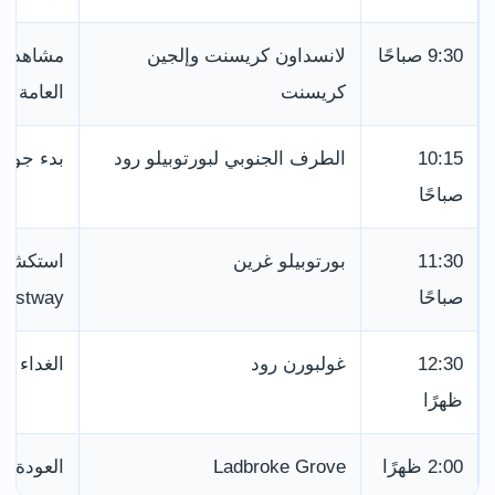
9:30 صباحًا
لانسداون كريسنت وإلجين
مشاهدة ا
كريسنت
العامة
10:15
الطرف الجنوبي لبورتوبيلو رود
بدء جولة
صباحًا
11:30
بورتوبيلو غرين
استكشاف 
صباحًا
estway
12:30
غولبورن رود
الغداء أ
ظهرًا
2:00 ظهرًا
Ladbroke Grove
العودة با