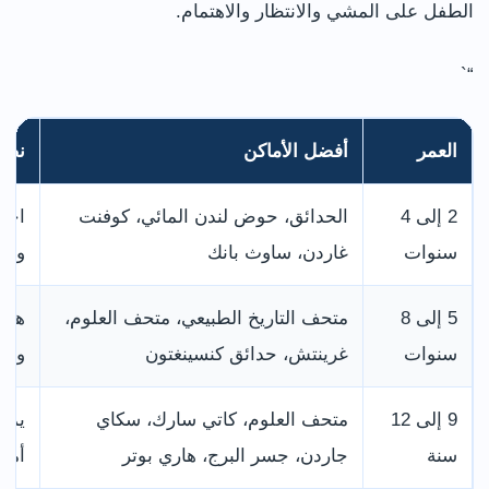
الطفل على المشي والانتظار والاهتمام.
“`
العمر
أفضل الأماكن
نصيح
2 إلى 4
الحدائق، حوض لندن المائي، كوفنت
اجعل
سنوات
غاردن، ساوث بانك
والم
5 إلى 8
متحف التاريخ الطبيعي، متحف العلوم،
هذا
سنوات
غرينتش، حدائق كنسينغتون
وال
9 إلى 12
متحف العلوم، كاتي سارك، سكاي
يمكن
سنة
جاردن، جسر البرج، هاري بوتر
أماك