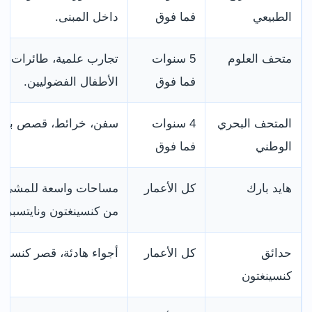
الطبيعي
فما فوق
داخل المبنى.
متحف العلوم
5 سنوات
تجارب علمية، طائرات، فض
فما فوق
الأطفال الفضوليين.
المتحف البحري
4 سنوات
سفن، خرائط، قصص بحرية
الوطني
فما فوق
هايد بارك
كل الأعمار
مساحات واسعة للمشي وا
من كنسينغتون ونايتسبريد
حدائق
كل الأعمار
أجواء هادئة، قصر كنسينغتو
كنسينغتون