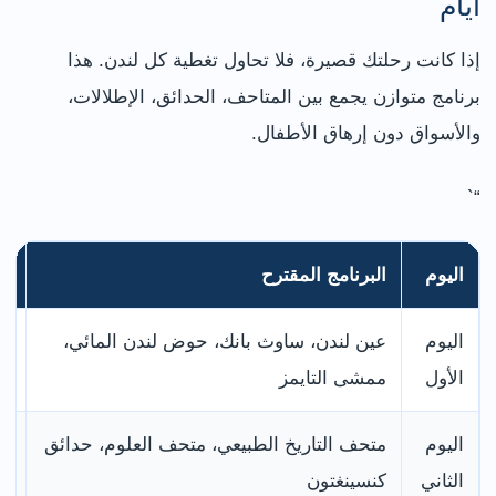
أيام
إذا كانت رحلتك قصيرة، فلا تحاول تغطية كل لندن. هذا
برنامج متوازن يجمع بين المتاحف، الحدائق، الإطلالات،
والأسواق دون إرهاق الأطفال.
“`
اليوم
البرنامج المقترح
من
اليوم
عين لندن، ساوث بانك، حوض لندن المائي،
بد
الأول
ممشى التايمز
وا
اليوم
متحف التاريخ الطبيعي، متحف العلوم، حدائق
يو
الثاني
كنسينغتون
لت