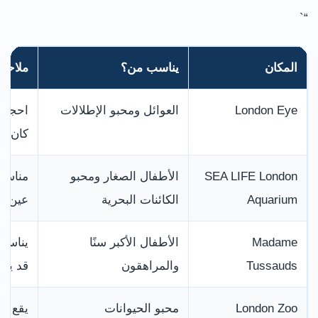
“`
المكان
يناسب من؟
ملاحظ
London Eye
العوائل ومحبو الإطلالات
احجز م
كان هد
SEA LIFE London
الأطفال الصغار ومحبو
مناسب
Aquarium
الكائنات البحرية
عين لن
Madame
الأطفال الأكبر سنًا
يناسب
Tussauds
والمراهقون
قد يكو
London Zoo
محبو الحيوانات
يقع قر