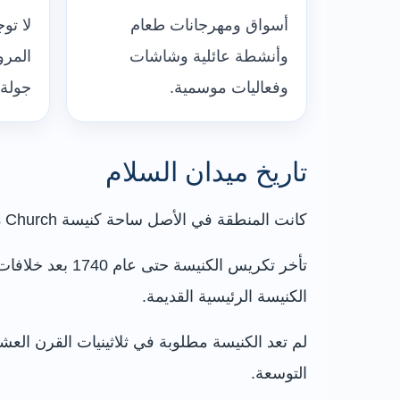
أسواق ومهرجانات طعام
لا تو
وأنشطة عائلية وشاشات
المر
وفعاليات موسمية.
جولة 
تاريخ ميدان السلام
كانت المنطقة في الأصل ساحة كنيسة St Paul’s Church، التي بدأ بناؤها عام 1720 بتمويل من صائغ محلي ثري يدعى Robert Downs.
تأخر تكريس ال
الكنيسة الرئيسية القديمة.
التوسعة.