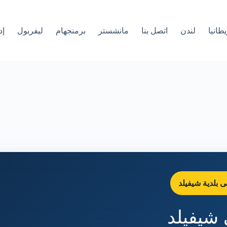
طانيا
لندن
اتصل بنا
مانشستر
برمنجهام
ليفربول
إد
 بلدية شيفيلد
 شيفيلد