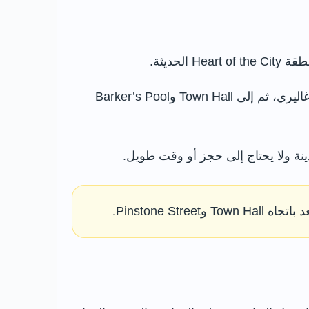
يشكل محطة مركزية في مسار المشاة الممتد من محطة القطار عبر Howard Street ووينتر غاردن وميلينيوم غاليري، ثم إلى Town Hall وBarker’s Pool
ة ولا يحتاج إلى حجز أو وقت طويل.