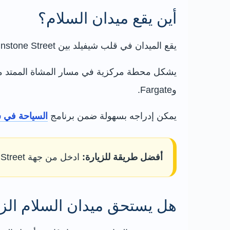
أين يقع ميدان السلام؟
يقع الميدان في قلب شيفيلد بين Pinstone Street وTown Hall وSt Paul’s Parade وNorfolk Street، ضمن منطقة Heart of the City الحديثة.
وFargate.
يمكن إدراجه بسهولة ضمن برنامج
السياحة في ش
أفضل طريقة للزيارة:
ادخل من جهة Norfolk Street أو وينتر غاردن، وتجول حول النافورة والمروج، ثم اصعد باتجاه Town Hall وPinstone Street.
هل يستحق ميدان السلام الزي