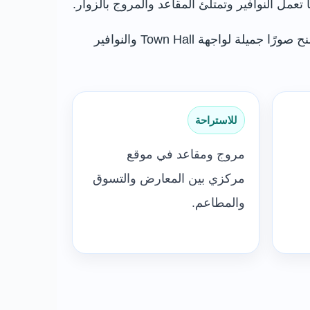
ل النوافير وتمتلئ المقاعد والمروج بالزوار.
لا يحتاج إلى رحلة مستقلة من خارج المدينة، لكنه نقطة ممتازة للراحة بين التسوق والمتاحف والمسارح، كما يمنح صورًا جميلة لواجهة Town Hall والنوافير
للاستراحة
مروج ومقاعد في موقع
مركزي بين المعارض والتسوق
والمطاعم.