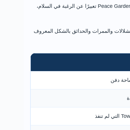
تحولت المساحة الفارغة إلى حديقة مؤقتة عرفت أولًا باسم St Paul’s Gardens، ثم انتشر بين السكان اسم Peace Gardens تعبيرًا عن الرغبة في السلام،
سعينيات ضمن تطوير Heart of the City، وظهرت النافورة والشلالات والممرات والحدائق بالشكل المعروف
احة دفن
ة