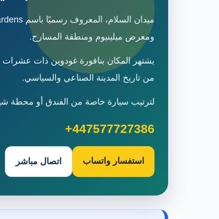
ومعرض ميلينيوم ومنطقة المسارح.
يشتهر المكان بنافورة غودوين ذات عشرات الن
من تاريخ المدينة الصناعي والسياسي.
لترتيب سيارة خاصة من الفندق أو محطة شيفيلد إلى م
+447577727386
استفسار واتساب
اتصال مباشر