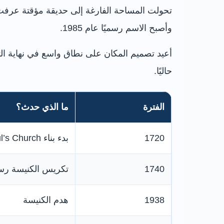
وأصبح الاسم رسميًا عام 1985.
حاليًا.
الفترة
ما الذي حدث؟
1720
بدء بناء St Paul’s Church
1740
تكريس الكنيسة رسم
1938
هدم الكنيسة