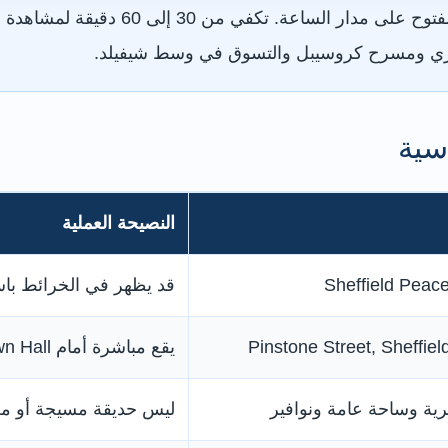
الدخول مجاني والميدان مفتوح على مد
اليري ومسرح كروسيبل والتسوق في وسط شيفيلد.
سية
النصيحة العملية
Sheffield Peac
قد يظهر في الخرائط باسم eace Gardens
Pinstone Street, Sheffie
يقع مباشرة أمام Sheffield Town Hall
ية وساحة عامة ونوافير
ليس حديقة مسيجة أو معل