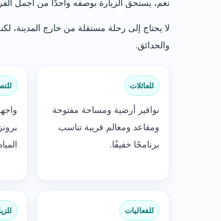
نعم، يستحق الزيارة بوصفه واحدًا من أجمل الف
والحدائق.
للعائلات
للتص
نوافير أرضية ومساحة مفتوحة
ومقاعد ومعالم قريبة تناسب
برونز
برنامجًا خفيفًا.
المياه
للفعاليات
للزي