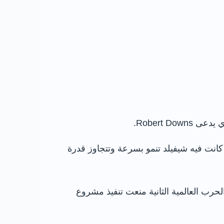
ان في وقت كانت فيه شيفيلد تنمو بسرعة وتتجاوز قدرة
بة في ثلاثينيات القرن العشرين، وهُدمت عام 1938 ضمن خطة لتوسعة Town Hall، لكن الحرب العالمية الثانية منعت تنفيذ مشروع