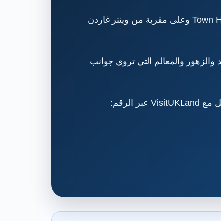
ميدان السلام، المعروف رسميًا باسم Peace Gardens، مساحة عامة خضراء في قلب شيفيلد تقع أمام Town Hall وعلى مقربة من وينتر غاردن
د والزهور والمعالم التي تروي جوانب
الرقم: