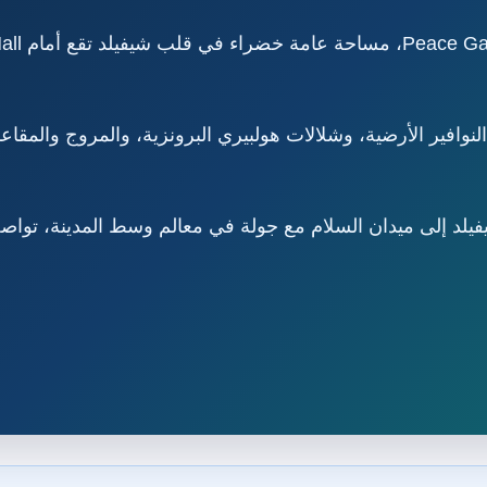
وافير الأرضية، وشلالات هولبيري البرونزية، والمروج والمقاع
يدان السلام مع جولة في معالم وسط المدينة، تواصل مع VisitUKLand عبر 