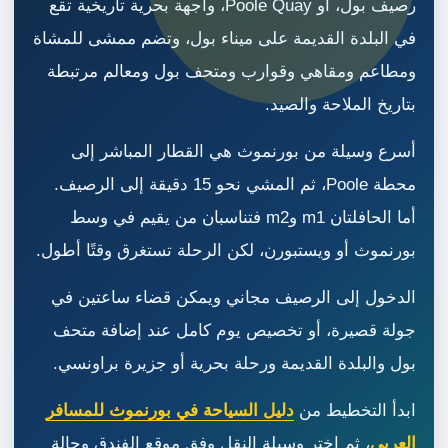
رصيف بول، أو Poole Quay، واجهة بحرية تاريخية تقع
في البلدة القديمة على ميناء بول، وتضم ممشى للمشاة
ومطاعم ومقاهي وقوارب ومتحف بول ومعالم مرتبطة
بتاريخ الملاحة والصيد.
أسرع وسيلة من بورنموث هي القطار المباشر إلى
محطة Poole، ثم المشي نحو 15 دقيقة إلى الرصيف.
أما الحافلتان m1 وm2 فتناسبان من يقيم في وسط
بورنموث أو ويستبورن، لكن الرحلة تستغرق وقتًا أطول.
الدخول إلى الرصيف مجاني ويمكن قضاء ساعتين في
جولة قصيرة، أو تخصيص يوم كامل عند إضافة متحف
بول والبلدة القديمة ورحلة بحرية أو جزيرة براونسي.
ابدأ التخطيط من
دليل السياحة في بورنموث للمسافر
العربي
، ثم اختر وسيلة النقل وفق موقع الفندق وحالة