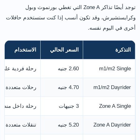
توجد أيضًا تذاكر Zone A التي تغطي بورنموث وبول
وكرايستشيرش، وقد تكون أنسب إذا كنت ستستخدم حافلات
أخرى في اليوم نفسه.
التذكرة
السعر الحالي
الاستخدام
m1/m2 Single
2.60 جنيه
رحلة فردية على 
m1/m2 Dayrider
4.70 جنيه
رحلات متعددة على m1 وm2 حتى نهاية ا
Zone A Single
3 جنيهات
رحلة داخل منطق
Zone A Dayrider
5.20 جنيه
تنقلات متعددة دا