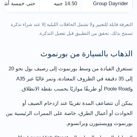
Group Dayrider
14.50 جنيه
حتى خمسة أشخاص يس
التعرفة قابلة للتغيير ولا تشمل الحافلات الليلية إلا عند شراء تذكرة
تسمح بذلك. تحقق من التطبيق قبل تفعيل التذكرة.
الذهاب بالسيارة من بورنموث
تستغرق القيادة من وسط بورنموث إلى رصيف بول نحو 20
إلى 35 دقيقة في الظروف المعتادة، وتمر غالبًا عبر A35
وPoole Road أو طريقًا موازيًا بحسب نقطة الانطلاق.
يمكن أن تتضاعف المدة تقريبًا عند ازدحام الصيف أو
الحوادث أو أعمال الطرق، خاصة على الممرات الرئيسية بين
بورنموث وويستبورن وبرانسوم.