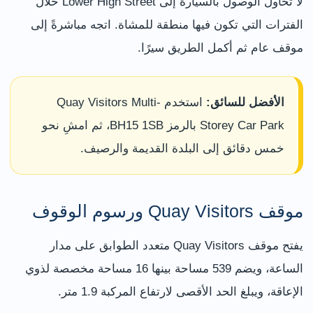
لا تحاول الوصول بالسيارة إلى Lower High Street خلال
الفترات التي تكون فيها منطقة للمشاة. اتجه مباشرةً إلى
موقف عام ثم أكمل الطريق سيرًا.
الأفضل للسائق:
استخدم Quay Visitors Multi-
Storey Car Park بالرمز BH15 1SB، ثم امشِ نحو
خمس دقائق إلى البلدة القديمة والرصيف.
موقف Quay Visitors ورسوم الوقوف
يفتح موقف Quay Visitors متعدد الطوابق على مدار
الساعة، ويضم 539 مساحة بينها 16 مساحة مخصصة لذوي
الإعاقة، ويبلغ الحد الأقصى لارتفاع المركبة 1.9 متر.