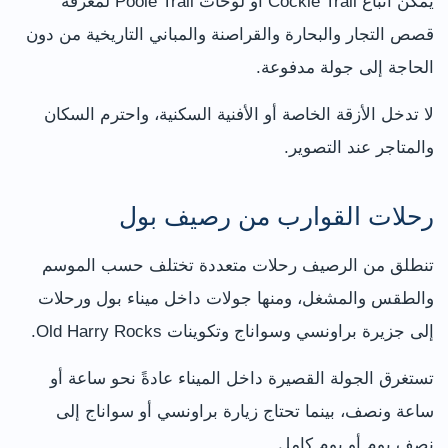
يمكن اتباع Cockle Trail أو لوحات Poole Trail لمعرفة
قصص التجار والبحارة والقراصنة والمباني التاريخية من دون
الحاجة إلى جولة مدفوعة.
لا تدخل الأزقة الخاصة أو الأفنية السكنية، واحترم السكان
والمتاجر عند التصوير.
رحلات القوارب من رصيف بول
تنطلق من الرصيف رحلات متعددة تختلف حسب الموسم
والطقس والمشغل، ومنها جولات داخل ميناء بول ورحلات
إلى جزيرة براونسي وسواناج وتكوينات Old Harry Rocks.
تستغرق الجولة القصيرة داخل الميناء عادةً نحو ساعة أو
ساعة ونصف، بينما تحتاج زيارة براونسي أو سواناج إلى
نصف يوم أو يوم كامل.