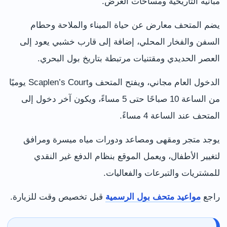
مبانيه التاريخية ومساحات العرض.
يضم المتحف معارض عن حياة الميناء والملاحة وحطام
السفن والفخار المحلي، إضافة إلى قارب خشبي يعود إلى
العصر الحديدي ومقتنيات مرتبطة بتاريخ بول البحري.
الدخول العام مجاني، ويفتح المتحف وScaplen’s Court يوميًا
من الساعة 10 صباحًا حتى 5 مساءً، ويكون آخر دخول إلى
المتحف عند الساعة 4 مساءً.
يوجد متجر ومقهى ومصاعد ودورات مياه ميسرة ومرافق
لتغيير الأطفال، ويعمل الموقع بنظام الدفع غير النقدي
للمشتريات والتبرعات والفعاليات.
راجع
مواعيد متحف بول الرسمية
قبل تخصيص وقت للزيارة.