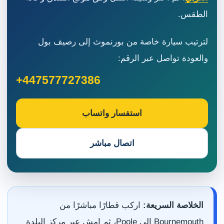
الطقس.
لترتيب سيارة خاصة من بورنموث إلى رصيف بول
والعودة تواصل عبر الرقم:
+447577727386
استفسار واتساب
اتصال مباشر
الخلاصة السريعة:
اركب قطارًا مباشرًا من
Bournemouth إلى Poole، ثم امشِ عبر مركز البلدة