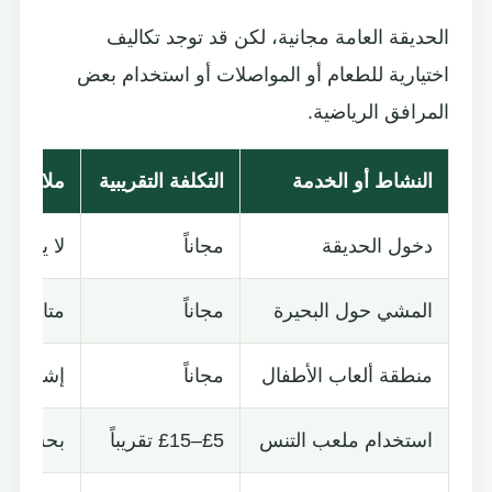
الحديقة العامة مجانية، لكن قد توجد تكاليف
اختيارية للطعام أو المواصلات أو استخدام بعض
المرافق الرياضية.
النشاط أو الخدمة
التكلفة التقريبية
ملاحظا
دخول الحديقة
مجاناً
لا يحتاج
المشي حول البحيرة
مجاناً
متاح طوا
منطقة ألعاب الأطفال
مجاناً
إشراف ا
استخدام ملعب التنس
£5–£15 تقريباً
بحسب ال