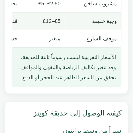
مشروب ساخن
£2.50–£5
بحسب قا
وجبة خفيفة
£5–£12
قد يتغير
موقف الشارع
متغير
حسب الم
الأسعار التقريبية ليست رسوماً ثابتة للحديقة،
وقد تتغير تكاليف الرياضة والمقهى والمواقف.
تحقق من السعر الظاهر عند الحجز أو الدفع.
كيفية الوصول إلى حديقة كوينز
سيراً من وسط برايتون