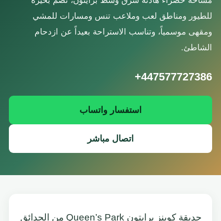
مساحة خضراء هادئة شرق وسط برايتون، تضم بحيرة
للطيور ومناطق لعب وملاعب تنس ومسارات للمشي
ومقهى موسمياً، وتناسب الاستراحة بعيداً عن ازدحام
الشاطئ.
+447577727386
استفسار واتساب
اتصال مباشر
حديقة كوينز برايتون Queen’s Park من الحدائق