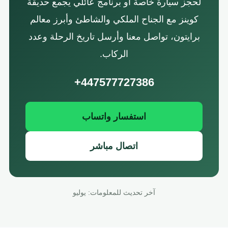
لحجز سيارة خاصة أو برنامج عائلي يجمع حديقة
كوينز مع الجناح الملكي والشاطئ وأبرز معالم
برايتون، تواصل معنا وأرسل تاريخ الرحلة وعدد
الركاب.
+447577727386
استفسار واتساب
اتصال مباشر
آخر تحديث للمعلومات: يوليو