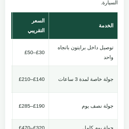
السيارة.
السعر
الخدمة
التف
التقريبي
توصيل داخل برايتون باتجاه
£30–£50
بحسب
واحد
حديق
جولة خاصة لمدة 3 ساعات
£140–£210
المدي
سيار
جولة نصف يوم
£190–£285
للت
جولة يوم كامل
£320–£470
براي