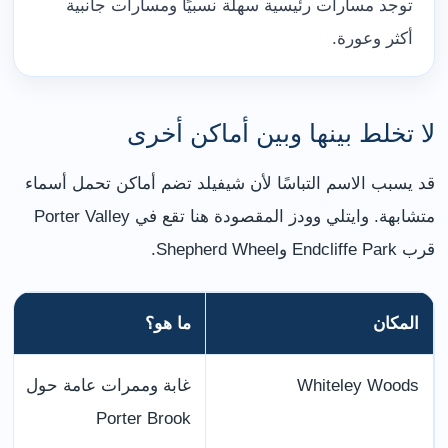
توجد مسارات رئيسية سهلة نسبيًا ومسارات جانبية
أكثر وعورة.
لا تخلط بينها وبين أماكن أخرى
قد يسبب الاسم التباسًا لأن شيفيلد تضم أماكن تحمل أسماء
متشابهة. وايتلي وودز المقصودة هنا تقع في Porter Valley
قرب Endcliffe Park وShepherd Wheel.
المكان
ما هو؟
Whiteley Woods
غابة وممرات عامة حول
Porter Brook