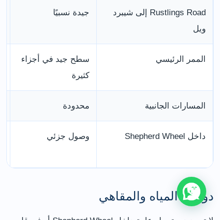
Rustlings Road إلى شيبرد
جيدة نسبيًا
م
ويل
ا
الممر الرئيسي
سطح جيد في أجزاء
ق
كثيرة
المسارات الجانبية
محدودة
ج
داخل Shepherd Wheel
وصول جزئي
ب
إ
دورات المياه والمقاهي