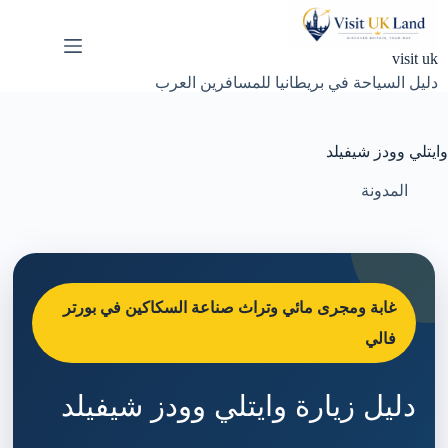
لتجاوز
لى
لمحتوى
visit uk
دليل السياحة في بريطانيا للمسافرين العرب
وايتلي وودز شيفيلد
المدونة
غابة ومجرى مائي وتراث صناعة السكاكين في بورتر
فالي
دليل زيارة وايتلي وودز شيفيلد