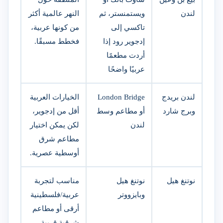
لندن
ويستمنستر، ثم
النهر عالمية أكثر
تاكسي إلى
من كونها عربية،
إدجوير رود إذا
فخطط مسبقًا.
أردت مطعمًا
عربيًا واضحًا
لندن بريدج
London Bridge
الخيارات العربية
وبرج شارد
أو مطاعم وسط
أقل من إدجوير،
لندن
لكن يمكن اختيار
مطاعم شرق
أوسطية عصرية.
نوتنغ هيل
نوتنغ هيل
مناسب لتجربة
وبايزووتر
عربية/فلسطينية
أرقى أو مطاعم
شرقية قريبة.