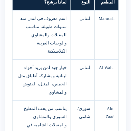
المطعم
النوع
لماذا يرشح؟
Maroush
لبناني
اسم معروف في لندن منذ
سنوات طويلة، مناسب
للمقبلات والمشاوي
والوجبات العربية
الكلاسيكية.
Al Waha
لبناني
خيار جيد لمن يريد أجواء
لبنانية ومشاركة أطباق مثل
الحمص، المتبل، الفتوش
والمشاوي.
Abu
سوري/
يناسب من يحب المطبخ
Zaad
شامي
السوري والمشاوي
والمقبلات الشامية في