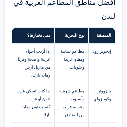
أفضل مناطق المطاعم العربية في
لندن
المنطقة
نوع التجربة
متى تختارها؟
إدجوير رود
مطاعم لبنانية
إذا أردت أجواء
ومقاهٍ عربية
عربية واضحة وقربًا
وحلويات
من ماربل آرش
وهايد بارك.
بايزووتر
مطاعم شرقية
إذا كنت تسكن غرب
وكوينزواي
وآسيوية
لندن أو قرب
وعربية قريبة
كنسينغتون وهايد
من الفنادق
بارك.