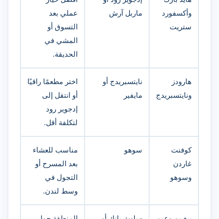
وأكسفورد
ماربل آرش
عملي بعد
ستريت
التسوق أو
المشي في
الحديقة.
هارودز
نايتسبريدج أو
اختر مطعمًا راقيًا
ونايتسبريدج
مايفير
أو انتقل إلى
إدجوير رود
لتكلفة أقل.
كوفنت
سوهو
مناسب للعشاء
غاردن
بعد المسرح أو
وسوهو
التجول في
وسط لندن.
بيغ بن وعين
ساوث بانك أو
المنطقة حول