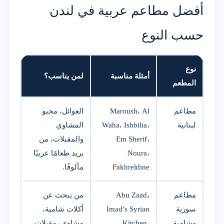
أفضل مطاعم عربية في لندن
حسب النوع
نوع
أمثلة مناسبة
لمن يناسب؟
المطعم
مطاعم
Maroush، Al
العوائل، محبو
لبنانية
Waha، Ishbilia،
المشاوي
Em Sherif،
والمقبلات، من
Noura،
يريد طعامًا عربيًا
Fakhreldine
مألوفًا.
مطاعم
Abu Zaad،
من يبحث عن
سورية
Imad’s Syrian
أكلات شامية،
وشامية
Kitchen،
مشاوي، مقبلات،