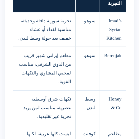
التجربة
Imad’s
سوهو
تجربة سورية دافئة وحديثة،
Syrian
مناسبة لغداء أو عشاء
Kitchen
خفيف بعد جولة وسط لندن.
Berenjak
سوهو
مطعم إيراني شهير قريب
من الذوق الشرقي، مناسب
لمحبي المشاوي والنكهات
القوية.
Honey
وسط
نكهات شرق أوسطية
& Co
لندن
عصرية، مناسب لمن يريد
تجربة غير تقليدية.
مطاعم
كوفنت
ليست كلها عربية، لكنها