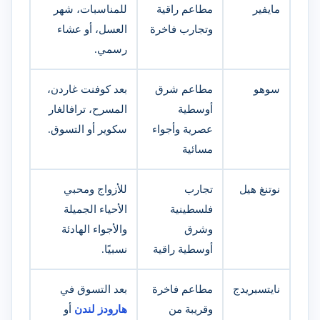
مايفير
مطاعم راقية
للمناسبات، شهر
وتجارب فاخرة
العسل، أو عشاء
رسمي.
سوهو
مطاعم شرق
بعد كوفنت غاردن،
أوسطية
المسرح، ترافالغار
عصرية وأجواء
سكوير أو التسوق.
مسائية
نوتنغ هيل
تجارب
للأزواج ومحبي
فلسطينية
الأحياء الجميلة
وشرق
والأجواء الهادئة
أوسطية راقية
نسبيًا.
نايتسبريدج
مطاعم فاخرة
بعد التسوق في
وقريبة من
هارودز لندن
أو