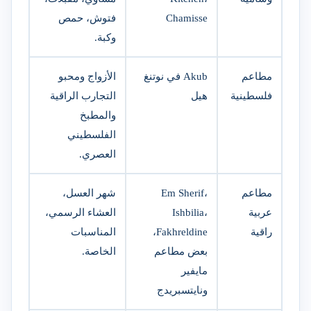
Chamisse
فتوش، حمص
وكبة.
مطاعم
Akub في نوتنغ
الأزواج ومحبو
فلسطينية
هيل
التجارب الراقية
والمطبخ
الفلسطيني
العصري.
مطاعم
Em Sherif،
شهر العسل،
عربية
Ishbilia،
العشاء الرسمي،
راقية
Fakhreldine،
المناسبات
بعض مطاعم
الخاصة.
مايفير
ونايتسبريدج