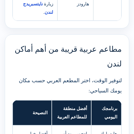
هارودز
زيارة
نايتسبريدج
لندن
.
مطاعم عربية قريبة من أهم أماكن
لندن
لتوفير الوقت، اختر المطعم العربي حسب مكان
يومك السياحي:
برنامجك
أفضل منطقة
النصيحة
اليومي
للمطاعم العربية
هايد بارك
إدجوير رود أو
أفضل خيار