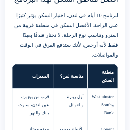
لبرنامج 10 أيام في لندن، اختيار السكن يؤثر كثيرًا
على الراحة. الأفضل السكن في منطقة قريبة من
المترو وتناسب نوع الرحلة. لا تختار فندقًا بعيدًا
فقط لأنه أرخص، لأنك ستدفع الفرق في الوقت
والمواصلات.
منطقة
مناسبة لمن؟
المميزات
السكن
Westminster
أول زيارة
قرب من بيغ بن،
وSouth
والعوائل
عين لندن، ساوث
Bank
بانك والنهر.
Covent
الأزواج ومحبو
موقع ممتاز