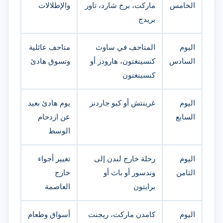
الخامس
ماركت، برج شارد، تاور
والإطلالات
بريدج
اليوم
المتاحف في ساوث
متاحف عائلية
السادس
كنسينغتون، هارودز أو
وتسوق هادئ
كنسينغتون
اليوم
غرينتش أو كيو جاردنز
يوم هادئ بعيد
السابع
عن ازدحام
الوسط
اليوم
رحلة خارج لندن إلى
تغيير أجواء
الثامن
وندسور أو باث أو
خارج
برايتون
العاصمة
اليوم
كامدن ماركت، ريجنت
أسواق وطعام