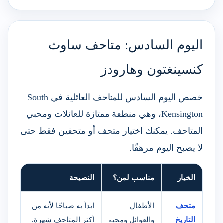
اليوم السادس: متاحف ساوث
كنسينغتون وهارودز
خصص اليوم السادس للمتاحف العائلية في South
Kensington، وهي منطقة ممتازة للعائلات ومحبي
المتاحف. يمكنك اختيار متحف أو متحفين فقط حتى
لا يصبح اليوم مرهقًا.
الخيار
مناسب لمن؟
النصيحة
متحف
الأطفال
ابدأ به صباحًا لأنه من
التاريخ
والعوائل ومحبو
أكثر المتاحف شهرة.