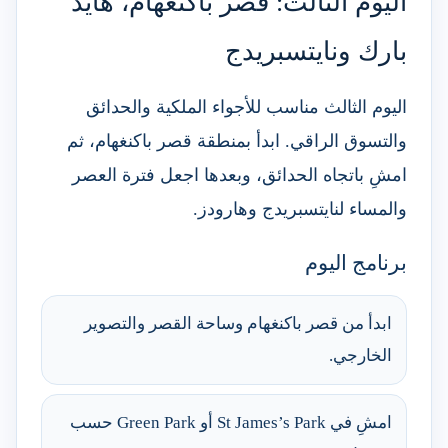
اليوم الثالث: قصر باكنغهام، هايد
بارك ونايتسبريدج
اليوم الثالث مناسب للأجواء الملكية والحدائق
والتسوق الراقي. ابدأ بمنطقة قصر باكنغهام، ثم
امشِ باتجاه الحدائق، وبعدها اجعل فترة العصر
والمساء لنايتسبريدج وهارودز.
برنامج اليوم
ابدأ من قصر باكنغهام وساحة القصر والتصوير
الخارجي.
امشِ في St James’s Park أو Green Park حسب