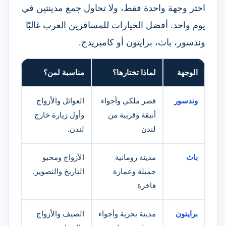
اختر وجهة واحدة فقط، ولا تحاول جمع مدينتين في
يوم واحد. أفضل الخيارات للمسافرين العرب غالبًا
وندسور، باث، برايتون أو كامبريدج.
الوجهة
لماذا تختارها؟
مناسبة لمن؟
وندسور
قصر ملكي وأجواء
العوائل والأزواج
أنيقة وقريبة من
وأول زيارة خارج
لندن
لندن.
باث
مدينة رومانية
الأزواج ومحبو
جميلة وعمارة
التاريخ والتصوير.
فاخرة
برايتون
مدينة بحرية وأجواء
الصيف والأزواج