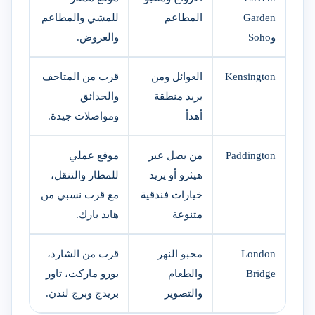
Garden
المطاعم
للمشي والمطاعم
وSoho
والعروض.
Kensington
العوائل ومن
قرب من المتاحف
يريد منطقة
والحدائق
أهدأ
ومواصلات جيدة.
Paddington
من يصل عبر
موقع عملي
هيثرو أو يريد
للمطار والتنقل،
خيارات فندقية
مع قرب نسبي من
متنوعة
هايد بارك.
London
محبو النهر
قرب من الشارد،
Bridge
والطعام
بورو ماركت، تاور
والتصوير
بريدج وبرج لندن.