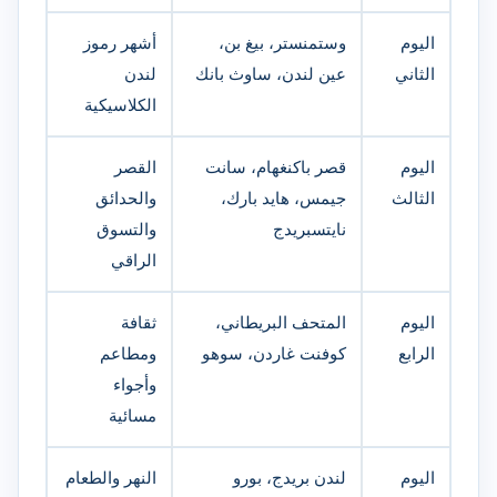
اليوم
وستمنستر، بيغ بن،
أشهر رموز
الثاني
عين لندن، ساوث بانك
لندن
الكلاسيكية
اليوم
قصر باكنغهام، سانت
القصر
الثالث
جيمس، هايد بارك،
والحدائق
نايتسبريدج
والتسوق
الراقي
اليوم
المتحف البريطاني،
ثقافة
الرابع
كوفنت غاردن، سوهو
ومطاعم
وأجواء
مسائية
اليوم
لندن بريدج، بورو
النهر والطعام