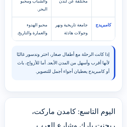
مختلفة عن لندن
والشباب ومحبو
البحر.
كامبريدج
جامعة تاريخية ونهر
محبو الهدوء
وجولات هادئة
والعمارة والتاريخ.
إذا كانت الرحلة مع أطفال صغار، اختر وندسور غالبًا
لأنها أقرب وأسهل من المدن الأبعد. أما للأزواج، باث
أو كامبريدج يعطيان أجواء أجمل للتصوير.
اليوم التاسع: كامدن ماركت،
ريجنت بارك وشارع العرب