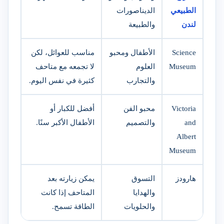
الطبيعي
الديناصورات
لندن
والطبيعة
Science
الأطفال ومحبو
مناسب للعوائل، لكن
Museum
العلوم
لا تجمعه مع متاحف
والتجارب
كثيرة في نفس اليوم.
Victoria
محبو الفن
أفضل للكبار أو
and
والتصميم
الأطفال الأكبر سنًا.
Albert
Museum
هارودز
التسوق
يمكن زيارته بعد
والهدايا
المتاحف إذا كانت
والحلويات
الطاقة تسمح.