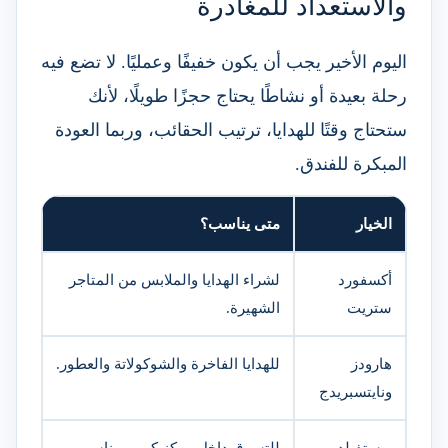
والاستعداد للمغادرة
اليوم الأخير يجب أن يكون خفيفًا وعمليًا. لا تضع فيه
رحلة بعيدة أو نشاطًا يحتاج حجزًا طويلًا، لأنك
ستحتاج وقتًا للهدايا، ترتيب الحقائب، وربما العودة
المبكرة للفندق.
الخيار
متى يناسب؟
أكسفورد
لشراء الهدايا والملابس من المتاجر
ستريت
الشهيرة.
هارودز
للهدايا الفاخرة والشوكولاتة والعطور.
ونايتسبريدج
ويستفيلد
للتسوق داخل مركز كبير ومناسب