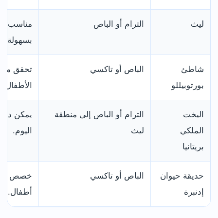
ليث
الترام أو الباص
مناسب للم
بسهولة من
شاطئ
الباص أو تاكسي
تحقق من 
بورتوبيللو
الأطفال.
اليخت
الترام أو الباص إلى منطقة
يمكن دمج
الملكي
ليث
اليوم.
بريتانيا
حديقة حيوان
الباص أو تاكسي
خصص لها وق
إدنبرة
أطفال.