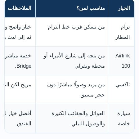
الخيار
مناسب لمن؟
الملاحظات
ترام
من يسكن قرب خط الترام
خيار واضح وسه
المطار
ثم إلى ليث وني
Airlink
من يتجه إلى شارع الأمراء أو
100
محطة ويفرلي
Bridge.
تاكسي
من يريد وصولًا مباشرًا دون
مريح لكن التكل
حجز مسبق
سيارة
العوائل والحقائب الكثيرة
أفضل خيار للر
خاصة
والوصول الليلي
الفندق.