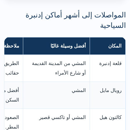
المواصلات إلى أشهر أماكن إدنبرة
السياحية
المكان
أفضل وسيلة غالبًا
ملاحظة لل
قلعة إدنبرة
المشي من المدينة القديمة
الطريق فيه
أو شارع الأمراء
حقائب كثي
رويال مايل
المشي
أفضل منطق
السكن مركز
كالتون هيل
المشي أو تاكسي قصير
الصعود قص
المطر.