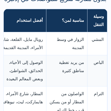
وسيلة
مناسبة لمن؟
أفضل استخدام
التنقل
المشي
الزوار في وسط
رويال مايل، القلعة، شارع
المدينة
الأمراء، المدينة القديمة
الباص
من يريد تغطية
الوصول إلى الأحياء،
مناطق كثيرة
الحدائق، الشواطئ،
وبعض المعالم البعيدة
الترام
الواصلون من
المطار، شارع الأمراء،
المطار أو من يسكن
هايماركت، ليث، نيوهافن
قرب خط الترام