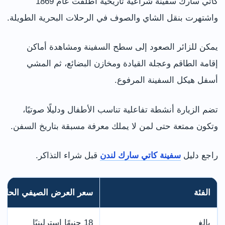
كاتي سارك سفينة شراعية تاريخية أطلقت عام 1869
واشتهرت بنقل الشاي والصوف في الرحلات البحرية الطويلة.
يمكن للزائر الصعود إلى سطح السفينة ومشاهدة أماكن
إقامة الطاقم وعجلة القيادة ومخازن البضائع، ثم المشي
أسفل هيكل السفينة المرفوع.
تضم الزيارة أنشطة تفاعلية تناسب الأطفال ودليلًا صوتيًا،
وتكون ممتعة حتى لمن لا يملك معرفة مسبقة بتاريخ السفن.
راجع دليل
سفينة كاتي سارك لندن
قبل شراء التذاكر.
الفئة
سعر العرض الصيفي الحالي
بالغ
18 جنيهًا إسترلينيًا