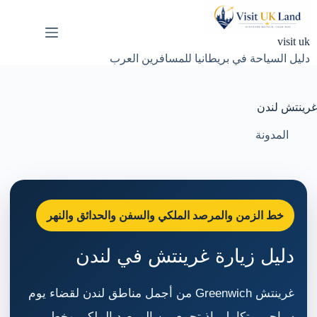
لتجاوز
لى
لمحتوى
visit uk
دليل السياحة في بريطانيا للمسافرين العرب
غرينتش لندن
المدونة
خط الزمن والمرصد الملكي والسفن والحدائق والنهر
دليل زيارة غرينتش في لندن
غرينتش Greenwich من أجمل مناطق لندن لقضاء يوم
سياحي متكامل، إذ تجمع بين المرصد الملكي وخط