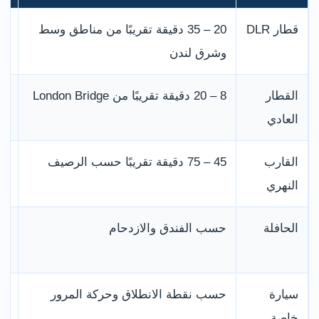
قطار DLR
20 – 35 دقيقة تقريبًا من مناطق وسط
وشرق لندن
ch
القطار
8 – 20 دقيقة تقريبًا من London Bridge
العادي
ll
القارب
45 – 75 دقيقة تقريبًا حسب الرصيف
er
النهري
الحافلة
حسب الفندق والازدحام
مح
غر
سيارة
حسب نقطة الانطلاق وحركة المرور
نق
خاصة
عل