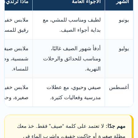
الشهر
الأجواء العامة
ماذا ترتدي؟
يونيو
لطيف ومناسب للمشي، مع
ملابس خفيفة
بداية أجواء الصيف.
رقيق للمساء.
يوليو
أدفأ شهور الصيف غالبًا،
ملابس صيفية،
ومناسب للحدائق والرحلات
شمسية، وطبق
النهرية.
للمساء.
أغسطس
صيفي وحيوي، مع عطلات
ملابس خفيفة،
مدرسية وفعاليات كثيرة.
صغيرة، وحذاء
مهم جدًا:
لا تعتمد على كلمة “صيف” فقط. خذ معك
مظلة صغيرة أو جاكيت خفيف، واشرب الماء في