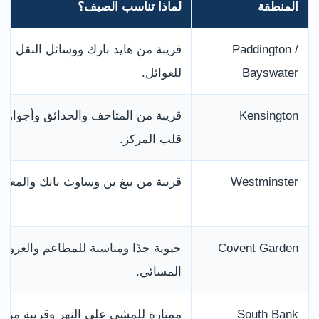
المنطقة
لماذا تناسب الصيف؟
Paddington /
قريبة من هايد بارك ووسائل النقل وم
Bayswater
للعوائل.
Kensington
قريبة من المتاحف والحدائق وأجواؤها
قلب المركز.
Westminster
قريبة من بيغ بن وساوث بانك والمعالم
Covent Garden
حيوية جدًا ومناسبة للمطاعم والعرو
المسائي.
South Bank
ممتازة للمشي على النهر وقريبة من ل