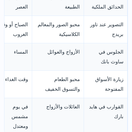
الحدائق الملكية
الطبيعة
العصر
التصوير عند تاور
محبو الصور والمعالم
الصباح أو وقت
بريدج
الكلاسيكية
الغروب
الجلوس في
الأزواج والعوائل
المساء
ساوث بانك
زيارة الأسواق
محبو الطعام
وقت الغداء
المفتوحة
والتسوق الخفيف
القوارب في هايد
العائلات والأزواج
في يوم
بارك
مشمس
ومعتدل