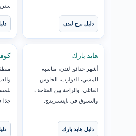
ستري
دليل برج لندن
دلي
هايد بارك
كوف
أشهر حدائق لندن، مناسبة
منطقة
للمشي، القوارب، الجلوس
والعر
العائلي، والراحة بين المتاحف
للمسا
والتسوق في نايتسبريدج.
جدًا 
دليل هايد بارك
دلي