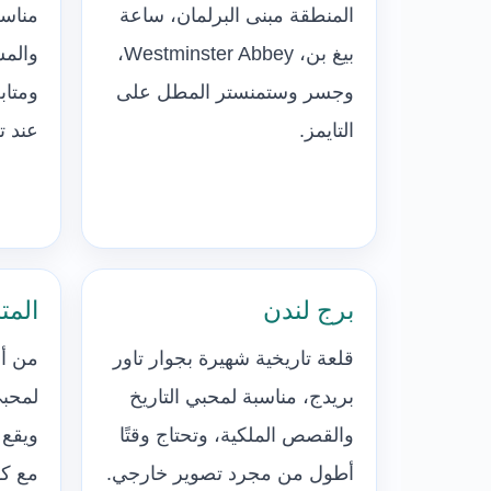
المنطقة مبنى البرلمان، ساعة
مناسب
بيغ بن، Westminster Abbey،
وجسر وستمنستر المطل على
ومتاب
التايمز.
عند ت
برج لندن
المت
قلعة تاريخية شهيرة بجوار تاور
من أه
بريدج، مناسبة لمحبي التاريخ
لمحبي
والقصص الملكية، وتحتاج وقتًا
ويقع
أطول من مجرد تصوير خارجي.
مع كو