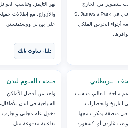
 للتصوير من الخارج
نهر التايمز، وتناسب العوائل
والمشي في St James’s Park
والأزواج، مع إطلالات جميلة
عة أجواء الحرس الملكي
على بيغ بن ووستمنستر.
وافرها.
دليل ساوث بانك
حف البريطاني
متحف العلوم لندن
م متاحف العالم، مناسب
واحد من أفضل الأماكن
 التاريخ والحضارات،
السياحية في لندن للأطفال،
 في منطقة يمكن دمجها
دخول عام مجاني وتجارب
فنت غاردن أو أكسفورد
تفاعلية مدفوعة مثل