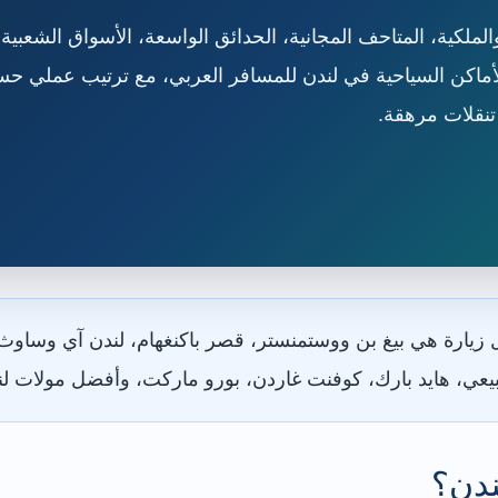
والملكية، المتاحف المجانية، الحدائق الواسعة، الأسواق الشعبية،
لأماكن السياحية في لندن للمسافر العربي، مع ترتيب عملي ح
 تنقلات مرهقة.
ل زيارة هي بيغ بن ووستمنستر، قصر باكنغهام، لندن آي وساوث
بيعي، هايد بارك، كوفنت غاردن، بورو ماركت، وأفضل مولات ل
ندن؟