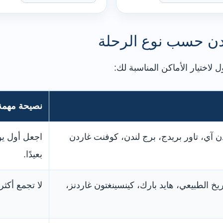
دن حسب نوع الرحلة
 لاختيار الأماكن المناسبة لك:
نصيحة مهمة
دن آي، تاور بريدج، برج لندن، كوفنت غاردن
اجعل أول يو
بعيدًا.
خ الطبيعي، هايد بارك، كينسينغتون غاردنز،
لا تجمع أكث