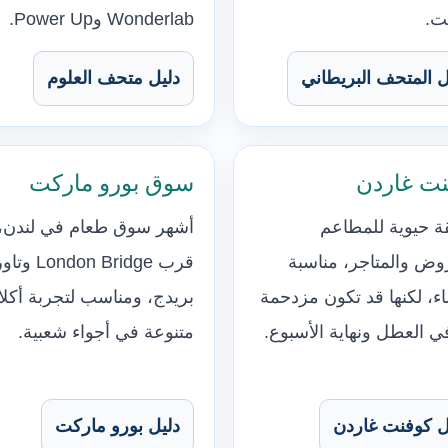
ت.
Wonderlab وPower Up.
ل المتحف البريطاني
دليل متحف العلوم
نت غاردن
سوق بورو ماركت
 حيوية للمطاعم
أشهر سوق طعام في لندن، 
وض والمتاجر، مناسبة
قرب London Bridge وت
ء، لكنها قد تكون مزدحمة
بريدج، ومناسب لتجربة أكل
في العطل ونهاية الأسبوع.
متنوعة في أجواء شعبية.
ل كوفنت غاردن
دليل بورو ماركت