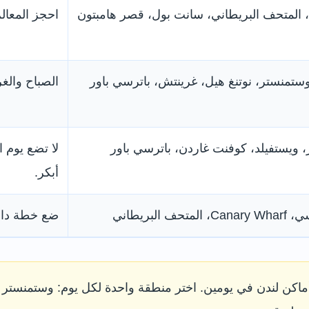
، المتحف البريطاني، سانت بول، قصر هامبتون
احجز المعال
وستمنستر، نوتنغ هيل، غرينتش، باترسي باور
الصباح وال
 ويستفيلد، كوفنت غاردن، باترسي باور
لا تضع يوم 
أبكر.
لبريطاني
ضع خطة داخل
أماكن لندن في يومين. اختر منطقة واحدة لكل يوم: وستمنستر