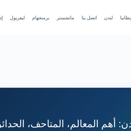
طانيا
لندن
اتصل بنا
مانشستر
برمنجهام
ليفربول
إد
ن: أهم المعالم، المتاحف، الحدائ