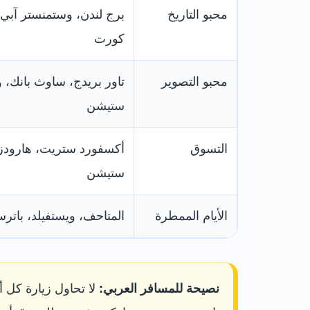
محبو التاريخ
برج لندن، وستمنستر آبي
كورت
محبو التصوير
تاور بريدج، ساوث بانك، 
ستيشن
التسوق
أكسفورد ستريت، هارودز،
ستيشن
الأيام الممطرة
المتاحف، ويستفيلد، باترسي، Canary Wharf، المتحف ا
نصيحة للمسافر العربي:
لا تحاول زيارة كل 