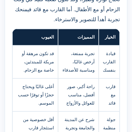
الزحام أو مع الأطفال. أما القارب مع قائد فيمنحك
تجربة أهدأ للتصوير والاسترخاء.
الخيار
المميزات
العيوب
قيادة
تجربة ممتعة،
قد تكون مرهقة أو
القارب
أرخص غالبًا،
مربكة للمبتدئين،
بنفسك
ومناسبة للأصدقاء
خاصة مع الزحام.
قارب
راحة أكبر، صور
أغلى غالبًا ويحتاج
مع
أفضل، مناسب
حجزًا أو توفرًا حسب
قائد
للعوائل والأزواج
الموسم.
جولة
شرح عن المدينة
أقل خصوصية من
منظمة
والجامعة وتجربة
استئجار قارب