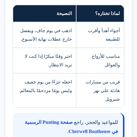
لماذا تختاره؟
النصيحة
أجواء أهدأ وأقرب
اذهب في يوم جاف، ويفضل
للطبيعة
خارج عطلات نهاية الأسبوع.
مناسب للأزواج
اختر وقتًا مبكرًا إذا كنت لا
والعوائل
تريد الانتظار.
قريب من مسارات
اجعله جزءًا من يوم خفيف
هادئة على نهر
وليس يومًا مزدحمًا بالمعالم.
شيرويل
للمواعيد والحجز، راجع
صفحة Punting الرسمية
في Cherwell Boathouse
.