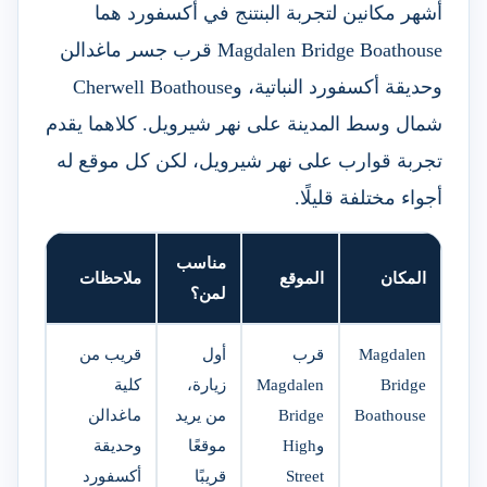
أشهر مكانين لتجربة البنتنج في أكسفورد هما
Magdalen Bridge Boathouse قرب جسر ماغدالن
وحديقة أكسفورد النباتية، وCherwell Boathouse
شمال وسط المدينة على نهر شيرويل. كلاهما يقدم
تجربة قوارب على نهر شيرويل، لكن كل موقع له
أجواء مختلفة قليلًا.
مناسب
المكان
الموقع
ملاحظات
لمن؟
Magdalen
قرب
أول
قريب من
Bridge
Magdalen
زيارة،
كلية
Boathouse
Bridge
من يريد
ماغدالن
وHigh
موقعًا
وحديقة
Street
قريبًا
أكسفورد