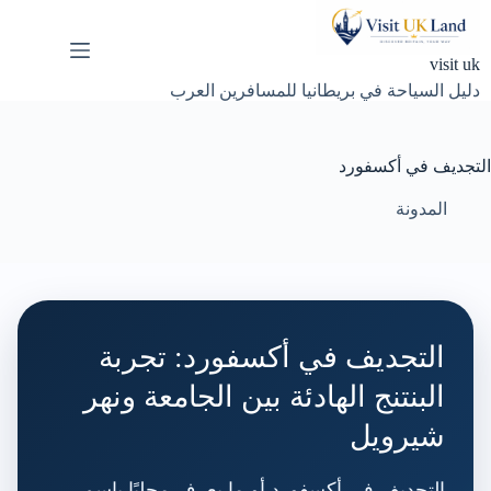
لتجاوز
لى
لمحتوى
visit uk
دليل السياحة في بريطانيا للمسافرين العرب
التجديف في أكسفورد
المدونة
التجديف في أكسفورد: تجربة
البنتنج الهادئة بين الجامعة ونهر
شيرويل
التجديف في أكسفورد أو ما يعرف محليًا باسم