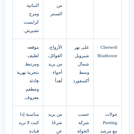
من
النباتية
السنتر
ومرج
كرايست
تشيرش.
Cherwell
على نهر
الأزواج،
موقعه
Boathouse
شيرويل
العوائل،
لطيف
شمال
من يريد
ومرتبط
وسط
أجواء
بتجربة نهرية
أكسفورد
أهدأ
هادئة
ومطعم
معروف.
جولات
حسب
من يريد
مناسبة إذا
Punting
شركة
شرحًا
كنت لا تريد
مع مرشد
الجولة
عن
قيادة