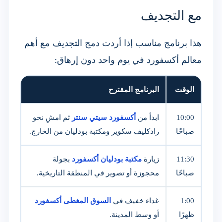
مع التجديف
هذا برنامج مناسب إذا أردت دمج التجديف مع أهم
معالم أكسفورد في يوم واحد دون إرهاق:
الوقت
البرنامج المقترح
10:00
ابدأ من
أكسفورد سيتي سنتر
ثم امشِ نحو
صباحًا
رادكليف سكوير ومكتبة بودليان من الخارج.
11:30
زيارة
مكتبة بودليان أكسفورد
بجولة
صباحًا
محجوزة أو تصوير في المنطقة التاريخية.
1:00
غداء خفيف في
السوق المغطى أكسفورد
ظهرًا
أو وسط المدينة.