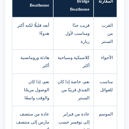
المقارنة
Bridge
Boathouse
Boathouse
القرب
قريب جدًا
أبعد قليلًا لكنه أكثر
من
ومناسب لأول
هدوءًا
السنتر
زيارة
الأجواء
كلاسيكية وسياحية
هادئة ورومانسية
أكثر
أكثر
مناسب
نعم، خاصة إذا كان
نعم، إذا كان
للعوائل
الفندق قريبًا من
الوصول مريحًا
السنتر
والوقت واسعًا
الموسم
عادة من فبراير
عادة من منتصف
إلى نوفمبر حسب
مارس إلى منتصف