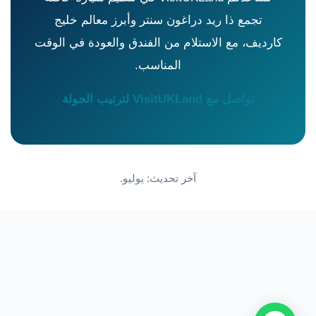
تجمع ذا ريد دراغون سنتر وأبرز معالم خليج
كارديف، مع الاستلام من الفندق والعودة في الوقت
المناسب.
تواصل مع VisitUKLand لترتيب الجولة
آخر تحديث: يوليو.