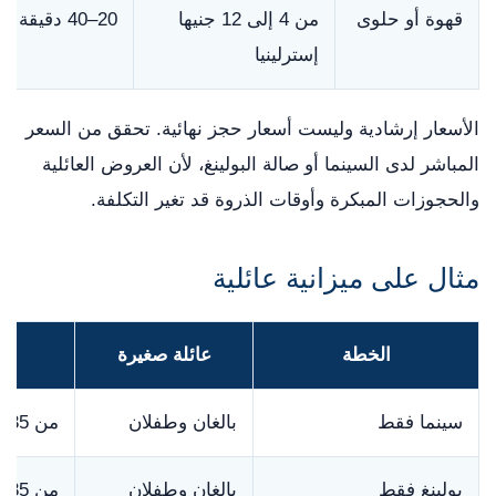
قهوة أو حلوى
من 4 إلى 12 جنيها
20–40 دقيقة
إسترلينيا
الأسعار إرشادية وليست أسعار حجز نهائية. تحقق من السعر
المباشر لدى السينما أو صالة البولينغ، لأن العروض العائلية
والحجوزات المبكرة وأوقات الذروة قد تغير التكلفة.
مثال على ميزانية عائلية
الخطة
عائلة صغيرة
سينما فقط
بالغان وطفلان
من 35 إلى 75 جنيها إسترلينيا
بولينغ فقط
بالغان وطفلان
من 35 إلى 65 جنيها إسترلينيا