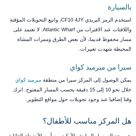
بالسيارة
استخدم الرمز البريدي CF10 4JY، واتبع التحويلات المؤقتة
واللافتات عند الاقتراب من Atlantic Wharf. لا تعتمد على
مسار محفوظ قديما، لأن بعض الطرق وممرات المشاة
المحيطة شهدت تغييرات.
سيرا من ميرميد كواي
يمكن الوصول إلى المركز سيرا من منطقة
ميرميد كواي
خلال نحو 10 إلى 15 دقيقة بحسب المسار المفتوح. اترك
وقتا إضافيا عند وجود تحويلات حول مواقع التطوير.
هل المركز مناسب للأطفال؟
نعم، يعد السينما والبولينغ والأركيد من أبرز الأنشطة العائلية