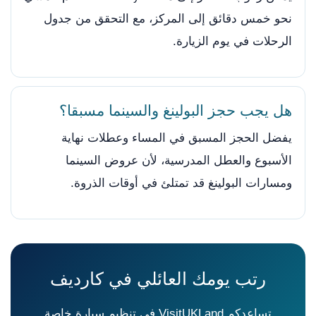
نحو خمس دقائق إلى المركز، مع التحقق من جدول
الرحلات في يوم الزيارة.
هل يجب حجز البولينغ والسينما مسبقا؟
يفضل الحجز المسبق في المساء وعطلات نهاية
الأسبوع والعطل المدرسية، لأن عروض السينما
ومسارات البولينغ قد تمتلئ في أوقات الذروة.
رتب يومك العائلي في كارديف
تساعدكم VisitUKLand في تنظيم سيارة خاصة