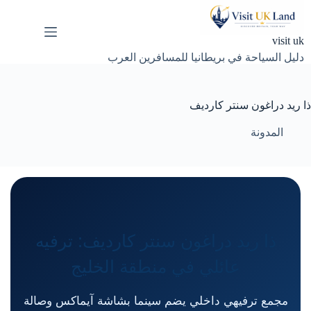
لتجاوز
لى
لمحتوى
visit uk
دليل السياحة في بريطانيا للمسافرين العرب
ذا ريد دراغون سنتر كارديف
المدونة
ذا ريد دراغون سنتر كارديف: ترفيه
عائلي في منطقة الخليج
مجمع ترفيهي داخلي يضم سينما بشاشة آيماكس وصالة