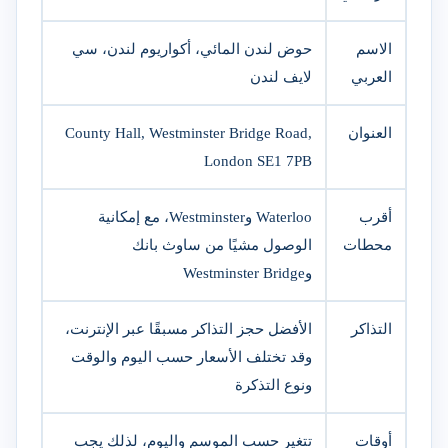
الاسم
حوض لندن المائي، أكواريوم لندن، سي
العربي
لايف لندن
العنوان
County Hall, Westminster Bridge Road,
London SE1 7PB
أقرب
Waterloo وWestminster، مع إمكانية
محطات
الوصول مشيًا من ساوث بانك
وWestminster Bridge
التذاكر
الأفضل حجز التذاكر مسبقًا عبر الإنترنت،
وقد تختلف الأسعار حسب اليوم والوقت
ونوع التذكرة
أوقات
تتغير حسب الموسم واليوم، لذلك يجب