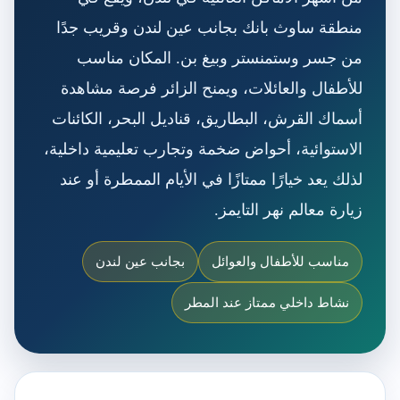
منطقة ساوث بانك بجانب عين لندن وقريب جدًا
من جسر وستمنستر وبيغ بن. المكان مناسب
للأطفال والعائلات، ويمنح الزائر فرصة مشاهدة
أسماك القرش، البطاريق، قناديل البحر، الكائنات
الاستوائية، أحواض ضخمة وتجارب تعليمية داخلية،
لذلك يعد خيارًا ممتازًا في الأيام الممطرة أو عند
زيارة معالم نهر التايمز.
مناسب للأطفال والعوائل
بجانب عين لندن
نشاط داخلي ممتاز عند المطر