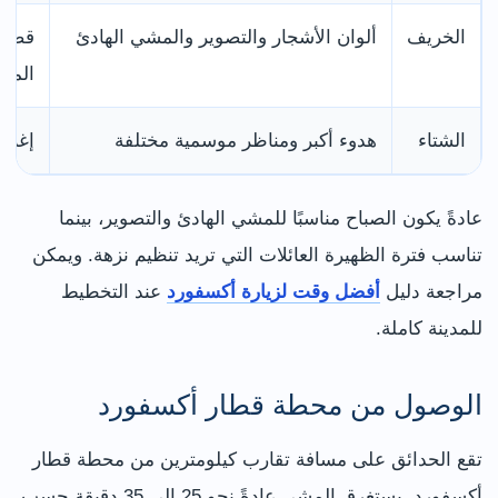
الخريف
ألوان الأشجار والتصوير والمشي الهادئ
قصر ا
المم
الشتاء
هدوء أكبر ومناظر موسمية مختلفة
إغلاق
عادةً يكون الصباح مناسبًا للمشي الهادئ والتصوير، بينما
تناسب فترة الظهيرة العائلات التي تريد تنظيم نزهة. ويمكن
مراجعة دليل
أفضل وقت لزيارة أكسفورد
عند التخطيط
للمدينة كاملة.
الوصول من محطة قطار أكسفورد
تقع الحدائق على مسافة تقارب كيلومترين من محطة قطار
أكسفورد. يستغرق المشي عادةً نحو 25 إلى 35 دقيقة حسب