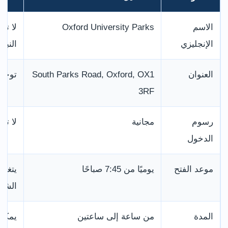
الاسم
Oxford University Parks
لا تخ
الإنجليزي
النبات
العنوان
South Parks Road, Oxford, OX1
توجد 
3RF
رسوم
مجانية
لا تح
الدخول
موعد الفتح
يوميًا من 7:45 صباحًا
يتغير
الش
المدة
من ساعة إلى ساعتين
يمكن 