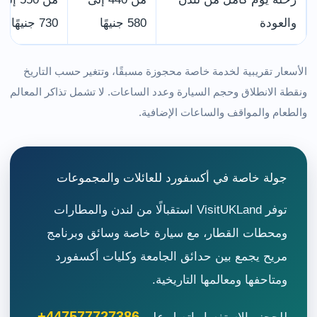
والعودة
580 جنيهًا
730 جنيهًا
الأسعار تقريبية لخدمة خاصة محجوزة مسبقًا، وتتغير حسب التاريخ
ونقطة الانطلاق وحجم السيارة وعدد الساعات. لا تشمل تذاكر المعالم
والطعام والمواقف والساعات الإضافية.
جولة خاصة في أكسفورد للعائلات والمجموعات
توفر VisitUKLand استقبالًا من لندن والمطارات
ومحطات القطار، مع سيارة خاصة وسائق وبرنامج
مريح يجمع بين حدائق الجامعة وكليات أكسفورد
ومتاحفها ومعالمها التاريخية.
+447577727386