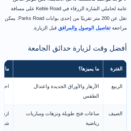
عامة لحاملي الشارة الزرقاء في Keble Road على مسافة
تقل عن 200 متر تقريبًا من إحدى بوابات Parks Road. يمكن
مراجعة
تفاصيل الوصول والمرافق
قبل الزيارة.
أفضل وقت لزيارة حدائق الجامعة
الفترة
ما يميزها؟
ما يج
الربيع
الأزهار والأوراق الجديدة واعتدال
احتم
الطقس
الصيف
ساعات فتح طويلة ونزهات ومباريات
ازدحا
رياضية
شمس