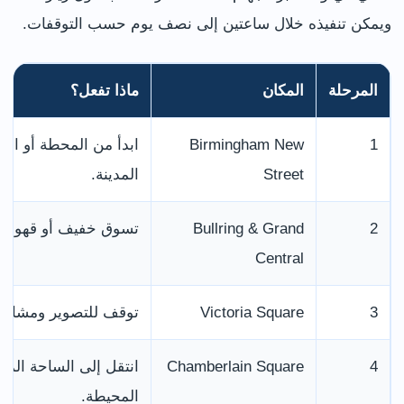
ويمكن تنفيذه خلال ساعتين إلى نصف يوم حسب التوقفات.
المرحلة
المكان
ماذا تفعل؟
1
Birmingham New
ابدأ من المحطة أو ال
Street
المدينة.
2
Bullring & Grand
تسوق خفيف أو قهوة، ثم
Central
3
Victoria Square
توقف للتصوير ومشاهدة Town Hall وcil House
4
Chamberlain Square
انتقل إلى الساحة الم
المحيطة.