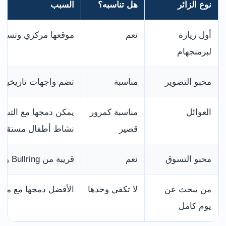
نوع الزائر
هل تناسبه؟
السبب
أول زيارة
نعم
موقعها مركزي وتساع
لبرمنجهام
محبو التصوير
مناسبة
تضم واجهات تاريخية و
العوائل
مناسبة كمرور
يمكن دمجها مع التسوق
قصير
نشاط أطفال مستقلًا.
محبو التسوق
نعم
قريبة من Bullring وNew Street ومناطق وسط المدينة.
من يبحث عن
لا تكفي وحدها
الأفضل دمجها مع معال
يوم كامل