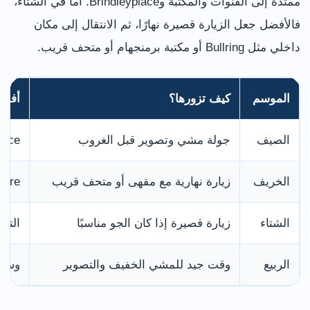
ممتدة إلى القنوات والمكتبة وBrindleyplace. أما في الشتاء،
فالأفضل جعل الزيارة قصيرة نهارًا، ثم الانتقال إلى مكان
داخلي مثل Bullring أو مكتبة برمنجهام أو متحف قريب.
الموسم
كيف تزورها؟
أفضل
الصيف
جولة مشي وتصوير قبل الغروب
indleyplace
الخريف
زيارة نهارية مع مقهى أو متحف قريب
Square
الشتاء
زيارة قصيرة إذا كان الجو مناسبًا
التس
الربيع
وقت جيد للمشي الخفيف والتصوير
وسط 