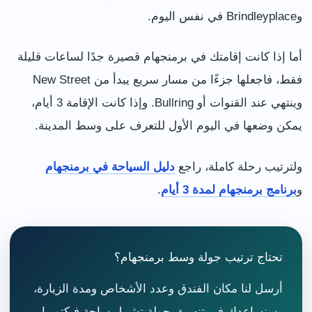
وBrindleyplace في نفس اليوم.
أما إذا كانت إقامتك في برمنجهام قصيرة جدًا لساعات قليلة
فقط، فاجعلها جزءًا من مسار سريع يبدأ من New Street
وينتهي عند القنوات أو Bullring. وإذا كانت الإقامة 3 أيام،
يمكن وضعها في اليوم الأول للتعرف على وسط المدينة.
ولترتيب رحلة كاملة، راجع
دليل السياحة في برمنجهام
و
برنامج برمنجهام لمدة 3 أيام
.
تحتاج ترتيب جولة وسط برمنجهام؟
أرسل لنا مكان الفندق وعدد الأشخاص ومدة الزيارة،
وسنساعدك في تنسيق جولة تشمل ساحة فيكتوريا،