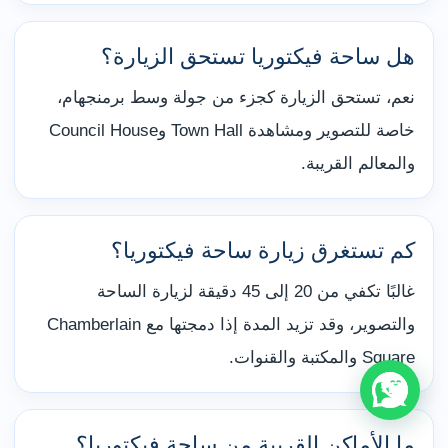
هل ساحة فيكتوريا تستحق الزيارة؟
نعم، تستحق الزيارة كجزء من جولة وسط برمنجهام،
خاصة للتصوير ومشاهدة Town Hall وCouncil House
والمعالم القريبة.
كم تستغرق زيارة ساحة فيكتوريا؟
غالبًا تكفي من 20 إلى 45 دقيقة لزيارة الساحة
والتصوير، وقد تزيد المدة إذا دمجتها مع Chamberlain
Square والمكتبة والقنوات.
ما الأماكن القريبة من ساحة فيكتوريا؟