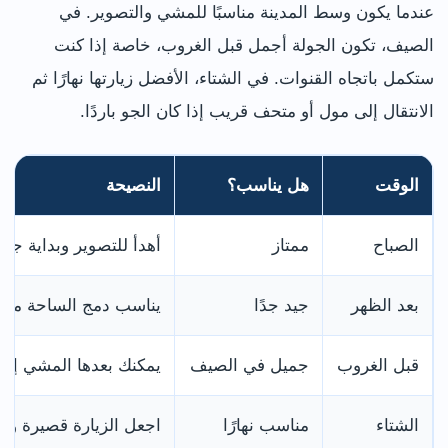
عندما يكون وسط المدينة مناسبًا للمشي والتصوير. في
الصيف، تكون الجولة أجمل قبل الغروب، خاصة إذا كنت
ستكمل باتجاه القنوات. في الشتاء، الأفضل زيارتها نهارًا ثم
الانتقال إلى مول أو متحف قريب إذا كان الجو باردًا.
الوقت
هل يناسب؟
النصيحة
الصباح
ممتاز
أهدأ للتصوير وبداية جي
بعد الظهر
جيد جدًا
يناسب دمج الساحة مع المكتبة وlring
قبل الغروب
جميل في الصيف
يمكنك بعدها المشي إلى Brindleyplace والقنوا
الشتاء
مناسب نهارًا
اجعل الزيارة قصيرة وا