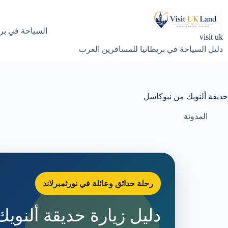
لتجاوز
لى
لمحتوى
السياحة في بري
visit uk
دليل السياحة في بريطانيا للمسافرين العرب
حديقة ألنويك من نيوكاسل
المدونة
رحلة حدائق وعائلة في نورثمبرلاند
دليل زيارة حديقة ألنويك