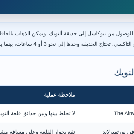
وصول من نيوكاسل إلى حديقة ألنويك. ويمكن الذهاب بالحافلة ا
 نحو 3 أو 4 ساعات، بينما يحتاج الجمع بينها وبين القلعة إلى يوم كامل.
نويك
ملاحظة عملية
The Aln
لا تخلط بينها وبين حدائق قلعة ألنوي
في نورثمبرلاند
تقع بجوار القلعة وعلى مسافة مش