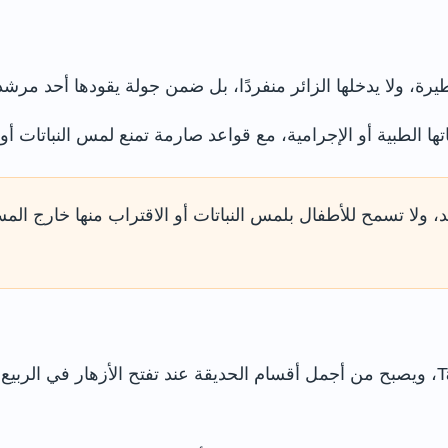
تها الطبية أو الإجرامية، مع قواعد صارمة تمنع لمس النباتات أو 
، ولا تسمح للأطفال بلمس النباتات أو الاقتراب منها خارج المس
يضم بستان الكرز مئات الأشجار من نوع Taihaku، ويصبح من أجمل أقسام الحديقة عند تفتح