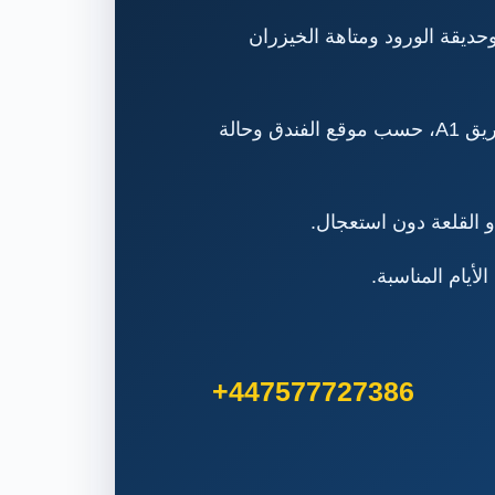
وحديقة الورود ومتاهة الخيزران
تبعد الحديقة نحو 56 كيلومترًا شمال نيوكاسل، وتستغرق الرحلة بالسيارة عادةً من 50 إلى 70 دقيقة عبر طريق A1، حسب موقع الفندق وحالة
 القلعة دون استعجال.
أيام المناسبة.
+447577727386