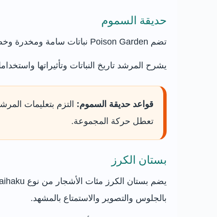
حديقة السموم
تضم Poison Garden نباتات سامة ومخدرة وخطيرة، ولا يدخلها الزائر منفردًا، بل ضمن جولة يقودها أحد مرشدي الحديقة.
يشرح المرشد تاريخ النباتات وتأثيراتها واستخداما
قواعد حديقة السموم:
التزم بتعليمات المرشد
تعطل حركة المجموعة.
بستان الكرز
بالجلوس والتصوير والاستمتاع بالمشهد.