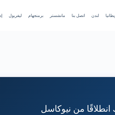
طانيا
لندن
اتصل بنا
مانشستر
برمنجهام
ليفربول
إد
 انطلاقًا من نيوكاسل