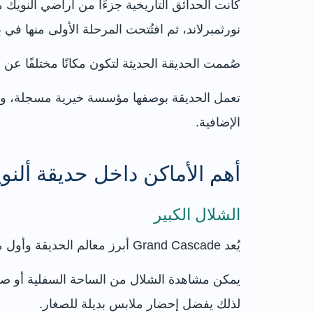
كانت الحدائق التاريخية جزءًا من أراضي ألنويك م
نورثمبرلاند، ثم افتُتحت المرحلة الأولى منها في 
صُممت الحديقة الحديثة لتكون مكانًا مختلفًا عن ا
تعمل الحديقة بوصفها مؤسسة خيرية مسجلة، وتقد
الإضافية.
أهم الأماكن داخل حديقة ألنو
الشلال الكبير
يُعد Grand Cascade أبرز معالم الحديقة وأول ما يلفت النظر بعد الدخول. يضم عشرات النوافير ونفاثات الماء التي تعمل وفق عروض متكررة خلال اليوم.
يمكن مشاهدة الشلال من الساحة السفلية أو صعود
لذلك يفضل إحضار ملابس بديلة للصغار.