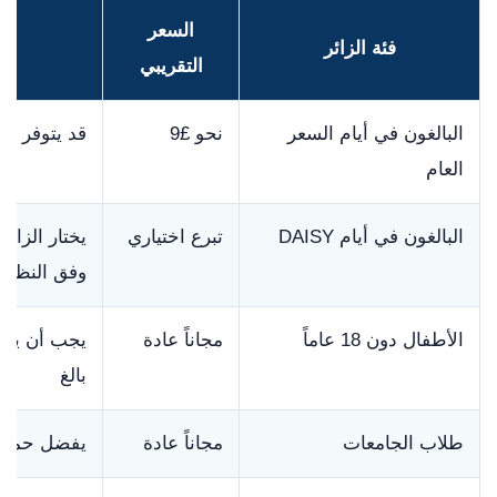
السعر
فئة الزائر
التقريبي
البالغون في أيام السعر
نحو £9
قد يتوفر خيار Gift Aid بسعر
العام
البالغون في أيام DAISY
تبرع اختياري
يختار الزائ
وفق النظام 
الأطفال دون 18 عاماً
مجاناً عادة
بالغ
طلاب الجامعات
مجاناً عادة
يفضل حمل 