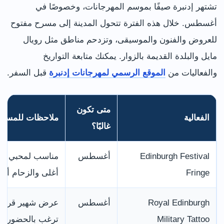
تشتهر إدنبرة صيفًا بموسم المهرجانات، وخصوصًا في
أغسطس. خلال هذه الفترة تتحول المدينة إلى مسرح مفتوح
للعروض والفنون والموسيقى، وتزدحم مناطق مثل رويال
مايل والبلدة القديمة بالزوار. يمكنك متابعة التواريخ
والفعاليات من
الموقع الرسمي لمهرجانات إدنبرة
قبل السفر.
متى تكون
الفعالية
ملاحظات للمسافر
غالبًا؟
Edinburgh Festival
أغسطس
مناسب لمحبي العر
Fringe
أغلى والزحام أعل
Royal Edinburgh
أغسطس
عرض شهير قرب قلع
Military Tattoo
ترغب بالحضور.