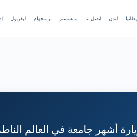
طانيا
لندن
اتصل بنا
مانشستر
برمنجهام
ليفربول
إد
ارة أشهر جامعة في العالم الناط