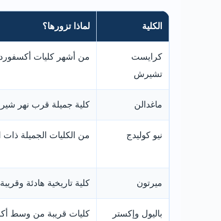
الكلية
لماذا تزورها؟
كرايست
من أشهر كليات أكسفورد، 
تشيرش
ماغدالن
كلية جميلة قرب نهر شير
نيو كوليدج
من الكليات الجميلة ذات 
ميرتون
كلية تاريخية هادئة وقريب
باليول وإكستر