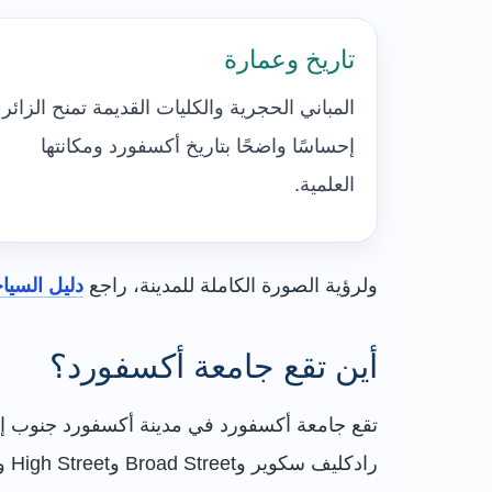
تاريخ وعمارة
المباني الحجرية والكليات القديمة تمنح الزائر
إحساسًا واضحًا بتاريخ أكسفورد ومكانتها
العلمية.
ولرؤية الصورة الكاملة للمدينة، راجع
دليل السيا
أين تقع جامعة أكسفورد؟
تقع جامعة أكسفورد في مدينة أكسفورد جنوب إنجل
رادكليف سكوير وBroad Street وHigh Street وSt Aldate’s، وهي مناطق يمكن التنقل بينها مشيًا بسهولة.