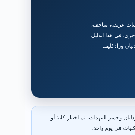
بات عريقة، متاحف،
رى. في هذا الدليل
ليان ورادكليف
ن وجسر التنهدات، ثم اختيار كلية أو
ليات في يوم واحد.